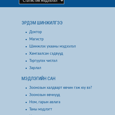
ЭРДЭМ ШИНЖИЛГЭЭ
Доктор
Магистр
Шинжлэх ухааны мэдээлэл
Хамгаалсан сэдвүүд
Тэргүүлэх чиглэл
Зарлал
МЭДЛЭГИЙН САН
Зоонозын халдварт өвчин гэж юу вэ?
Зоонозын өвчнүүд
Ном, гарын авлага
Таны мэдлэгт