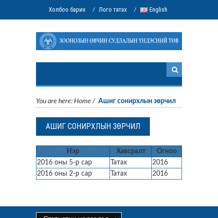
Холбоо барих
Лого татах
English
/
/
You are here:
Home
/
Ашиг сонирхлын зөрчил
АШИГ СОНИРХЛЫН ЗӨРЧИЛ
Нэр
Хавсралт
Огноо
2016 оны 5-р сар
Татах
2016
2016 оны 2-р сар
Татах
2016