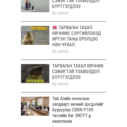
СЭЖИГТЭЙ ТОХИОЛДОЛ
БҮРТГЭГДЛЭЭ
By
admin
ТАРВАГАН ТАХАЛ
ӨВЧНӨӨС СЭРГИЙЛЭХЭД
ИРГЭН ТАНЫ ОРОЛЦОО
НЭН ЧУХАЛ.
By
admin
ТАРВАГАН ТАХАЛ ӨВЧНИЙ
СЭЖИГТЭЙ ТОХИОЛДОЛ
БҮРТГЭГДЛЭЭ
By
admin
Төв Aзийн зоонозын
халдварт өвчний эрсдэлийг
бууруулах CBRN P109
төслийн баг ЗӨСҮТ-д
ажиллалаа