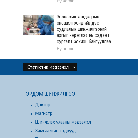
By
admin
Зоонозын халдварын
оношилгоонд ийлдэс
судлалын шинжилгээний
аргыг хэрэглэх нь сэдэвт
сургалт зохион байгууллаа
By
admin
ЭРДЭМ ШИНЖИЛГЭЭ
Доктор
Магистр
Шинжлэх ухааны мэдээлэл
Хамгаалсан сэдвүүд