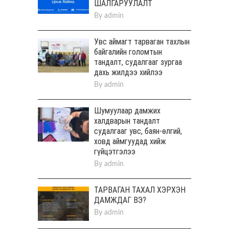
ШАЛГАРУУЛАЛТ
By
admin
Увс аймагт тарваган тахлын
байгалийн голомтын
тандалт, судалгааг зургаа
дахь жилдээ хийлээ
By
admin
Шумуулаар дамжих
халдварын тандалт
судалгааг увс, баян-өлгий,
ховд аймгуудад хийж
гүйцэтгэлээ
By
admin
ТАРВАГАН ТАХАЛ ХЭРХЭН
ДАМЖДАГ ВЭ?
By
admin