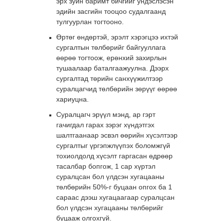
эрх зуйн баримт бичгийг ундэслэсэн
эдийн засгийн тооцоо судалгаанд
тулгуурлан тогтооно.
Өртөг өндөртэй, эрэлт хэрэгцээ ихтэй
сургалтын төлбөрийг байгууллага
өөрөө тогтоож, ерөнхий захирлын
тушаалаар баталгаажуулна. Дээрх
сургалтад төрийн санхүүжилтээр
суралцагчид төлбөрийн зөрүүг өөрөө
хариуцна.
Суралцагч эрүүл мэнд, ар гэрт
гачигдал гарах зэрэг хүндэтгэх
шалтгаанаар эсвэл өөрийн хүсэлтээр
сургалтыг үргэпжлүүпэх боломжгүй
тохиолдолд хүсэлт гаргасан өдрөөр
тасалбар бопгож, 1 сар хүртэл
суралцсан бол үлдсэн хугацааны
төлбөрийн 50%-г буцаан опгох ба 1
сараас дээш хугацаагаар суралцсан
бол үлдсэн хугацааны төлбөрийг
буцааж олгохгүй.