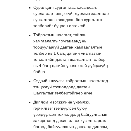
Суралцагч сургалтаас хасагдсан,
сурлагаар тэнцээгүй, журмын заалтаар
сургалтаас хасагдсан бол сургалтын
төпбөрийг буцаан олгохгүй.
Тойролтын шалгалт, тайлан
хамгаалалтыг хугацаанд нь
тооцуулаагүй давтан хамгаалалтын
төлбөр нь 1 багц цагийн үнэлгээтэй,
төгсөлтийн давтан шалгалтын төлбөр
нь 4 багц цагийн үнэлгээтэй дүйцэхүйц
байна.
Сэдвийн шүүлэг, тойролтын шалгалтад
тэнцээгүй тохиолдолд давтан
шалгалтыг төлбөртэйгөөр өгнө.
Диплом мэргэжлийн үнэмлэх,
гэрчилгээг гээгдүүлсэн буюү
үрэгдүүлсэн тохиолдолд байгууллагын
захиргаанд дахин олгох хүсэлт гаргах
бөгөөд байгууллагын дансанд диплом,