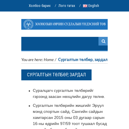
Холбоо барих
Лого татах
English
/
/
You are here:
Home
/
Сургалтын төлбөр, зардал
СУРГАЛТЫН ТӨЛБӨР, ЗАРДАЛ
Суралцагч сургалтын төлбөрийг
гэрээнд заасан нөхцлийн дагуу төлнө.
Сургалтын төлбөрийн жишгийг Эрүүл
мэнд спортын сайд, Сангийн сайдын
хамтарсан 2015 оны 03 дугаар сарын
16-ны өдрийн 97/59 тоот тушаал бусад