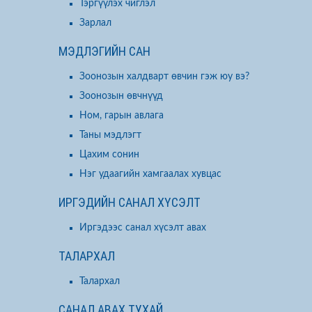
Тэргүүлэх чиглэл
Зарлал
МЭДЛЭГИЙН САН
Зоонозын халдварт өвчин гэж юу вэ?
Зоонозын өвчнүүд
Ном, гарын авлага
Таны мэдлэгт
Цахим сонин
Нэг удаагийн хамгаалах хувцас
ИРГЭДИЙН САНАЛ ХҮСЭЛТ
Иргэдээс санал хүсэлт авах
ТАЛАРХАЛ
Талархал
САНАЛ АВАХ ТУХАЙ