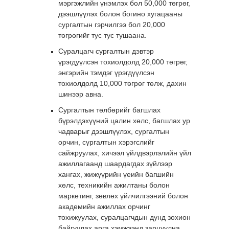
мэргэжлийн үнэмлэх бол 50,000 төгрөг,
дээшлүүлэх болон богино хугацааны
сургалтын гэрчилгээ бол 20,000
төгрөгийг тус тус тушаана.
Суралцагч сургалтын дэвтэр
үрэгдуүлсэн тохиолдолд 20,000 төгрөг,
энгэрийн тэмдэг үрэгдүүлсэн
тохиолдолд 10,000 төгрөг төлж, дахин
шинээр авна.
Сургалтын төлбөрийг багшлах
бүрэлдэхүүний цалин хөлс, багшлах ур
чадварыг дээшлүүлэх, сургалтын
орчин, сүргалтын хэрэгслийг
сайжруулах, хичээл үйлдвэрлэлийн үйл
ажиллагаанд шаардагдах зүйлээр
хангах, жижүүрийн үеийн багшийн
хөлс, техникийн ажилтаны болон
маркетинг, зөвлөх үйлчилгээний болон
академийн ажиллах орчинг
тохижуулах, суралцагчдын дунд зохион
байгуулах арга хэмжээнд зарцуулна.