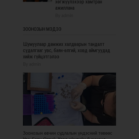
хөгжүүлэхээр хамтран
ажиллана
By
admin
ЗООНОЗЫН МЭДЭЭ
Шумуулаар дамжих халдварын тандалт
судалгааг увс, баян-өлгий, ховд аймгуудад
хийж гүйцэтгэлээ
By
admin
Зоонозын өвчин судлалын үндэсний төвөөс