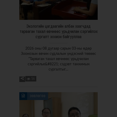
Экологийн цагдаагийн албан хаагчдад
тарваган тахал өвчнөөс урьдчилан сэргийлэх
сургалт зохион байгууллаа
2026 оны 08 дугаар сарын 03-ны өдөр
Зоонозын өвчин судлалын үндэсний төвөөс
“Тарваган тахал өвчнөөс урьдчилан
сэргийлье&#8221; сэдэвт танхимын
сургалтыг…
56
ЗӨВЛӨГӨӨ