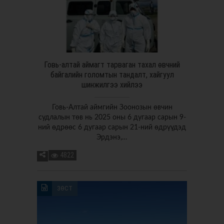
Говь-алтай аймагт тарваган тахал өвчний
байгалийн голомтын тандалт, хайгуул
шинжилгээ хийлээ
Говь-Алтай аймгийн Зоонозын өвчин
судлалын төв нь 2025 оны 6 дугаар сарын 9-
ний өдрөөс 6 дугаар сарын 21-ний өдрүүдэд
Эрдэнэ,…
4822
ЗӨСТ