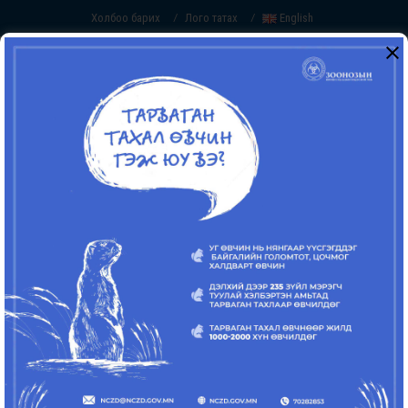
Холбоо барих
Лого татах
English
/
/
ЭРХЭМ ЗОРИЛГО
Шинжлэх ухааны шинэ дэвшилтэт
технологи, инновацийг мэргэшсэн хүний
нөөцийн чадавхитай хослуулан Монгол
улсын хүн амыг зоонозын халдварт өвчний
эрсдэлээс сэргийлэх
СТРАТЕГИЙН ЗОРИЛГО
Зоонозын өвчнийг тандах, хянах, эрт
сэрэмжлүүлэх, хариу арга хэмжээг эмч