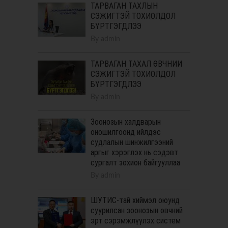
ТАРВАГАН ТАХЛЫН
СЭЖИГТЭЙ ТОХИОЛДОЛ
БҮРТГЭГДЛЭЭ
By
admin
ТАРВАГАН ТАХАЛ ӨВЧНИЙ
СЭЖИГТЭЙ ТОХИОЛДОЛ
БҮРТГЭГДЛЭЭ
By
admin
Зоонозын халдварын
оношилгоонд ийлдэс
судлалын шинжилгээний
аргыг хэрэглэх нь сэдэвт
сургалт зохион байгууллаа
By
admin
ШУТИС-тай хиймэл оюунд
суурилсан зоонозын өвчний
эрт сэрэмжлүүлэх систем