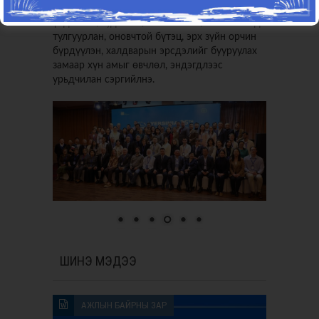
мэрэгжилтнүүдийн туршлага, чадавхид
үндэслэн, судалгаа, шинжилгээ, нотолгоонд
тулгуурлан, оновчтой бүтэц, эрх зүйн орчин
бүрдүүлэн, халдварын эрсдэлийг бууруулах
замаар хүн амыг өвчлөл, эндэгдлээс
урьдчилан сэргийлнэ.
ШИНЭ МЭДЭЭ
АЖЛЫН БАЙРНЫ ЗАР