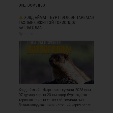
ОНЦЛОХ МЭДЭЭ
ХОВД АЙМАГТ БҮРТГЭГДСЭН ТАРВАГАН
ТАХЛЫН СЭЖИГТЭЙ ТОХИОЛДОЛ
БАТЛАГДЛАА
By
admin
Ховд аймгийн Жаргалант суманд 2026 оны
07 дугаар сарын 20-ны өдөр бүртгэгдсэн
тарваган тахлын сэжигтэй тохиолдлын
баталгаажуулах шинжилгээний хариу эерэг…