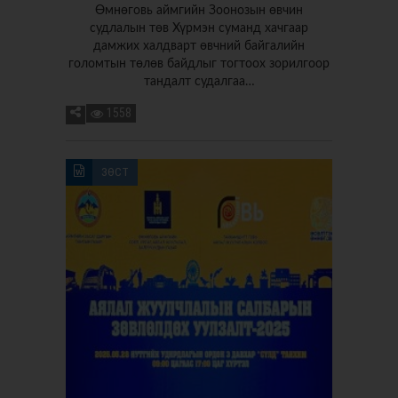
Өмнөговь аймгийн Зоонозын өвчин
судлалын төв Хүрмэн суманд хачгаар
дамжих халдварт өвчний байгалийн
голомтын төлөв байдлыг тогтоох зорилгоор
тандалт судалгаа…
1558
ЗӨСТ