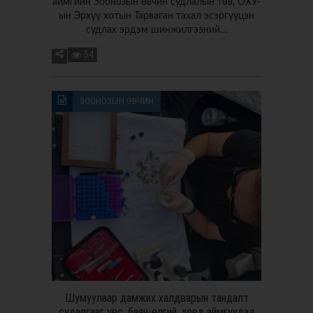
аймгийн Зоонозын өвчин судлалын төв, ОХУ-
ын Эрхүү хотын Тарваган тахал эсэргүүцэн
судлах эрдэм шинжилгээний…
54
ЗООНОЗЫН ӨВЧИН
Шумуулаар дамжих халдварын тандалт
судалгааг увс, баян-өлгий, ховд аймгуудад