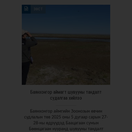
ЗӨСТ
Баянхонгор аймагт шувууны тандалт
судалгаа хийлээ
Баянхонгор аймгийн Зоонозын өвчин
судлалын төв 2025 оны 5 дугаар сарын 27-
28-ны өдрүүдэд Баацагаан сумын
Бөөнцагаан нууранд шувууны тандалт