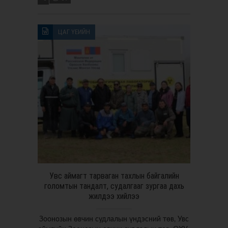
ЦАГ ҮЕИЙН
Увс аймагт тарваган тахлын байгалийн
голомтын тандалт, судалгааг зургаа дахь
жилдээ хийлээ
Зоонозын өвчин судлалын үндэсний төв, Увс