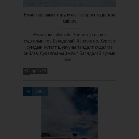
Өмнөговь аймагт шувууны тандалт судалгаа
хийлээ
Өмнөговь аймгийн Зоонозын өвчин
судлалын төв Баяндалай, Ханхонгор, Хүрмэн
сумдын нутагт шувууны тандалт судалгаа
хийлээ. Судалгааны ажлыг Баяндалай сумын
Хөв…
4789
ЗӨСТ