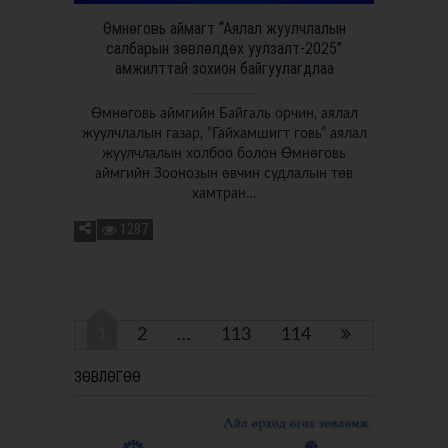
Өмнөговь аймагт “Аялал жуулчлалын
салбарын зөвлөлдөх уулзалт-2025”
амжилттай зохион байгуулагдлаа
Өмнөговь аймгийн Байгаль орчин, аялал
жуулчлалын газар, “Гайхамшигт говь” аялал
жуулчлалын холбоо болон Өмнөговь
аймгийн Зоонозын өвчин судлалын төв
хамтран…
1287
1
2
…
113
114
ЗӨВЛӨГӨӨ