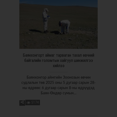
Баянхонгорт аймаг тарваган тахал өвчний
байгалийн голомтын хайгуул шинжилгээ
хийлээ
Баянхонгор аймгийн Зоонозын өвчин
судлалын төв 2025 оны 5 дугаар сарын 28-
ны өдрөөс 6 дугаар сарын 8-ны өдрүүдэд
Баян-Өндөр сумын…
5174