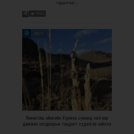
судалгааг…
5053
ЗӨСТ
Өмнөговь аймгийн Хүрмэн суманд хачгаар
дамжих халдварын тандалт судалгаа хийлээ