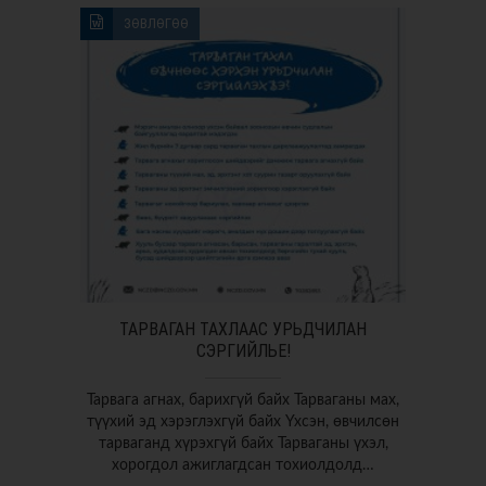
ЗӨВЛӨГӨӨ
ТАРВАГАН ТАХЛААС УРЬДЧИЛАН
СЭРГИЙЛЬЕ!
Тарвага агнах, барихгүй байх Тарваганы мах,
түүхий эд хэрэглэхгүй байх Үхсэн, өвчилсөн
тарваганд хүрэхгүй байх Тарваганы үхэл,
хорогдол ажиглагдсан тохиолдолд…