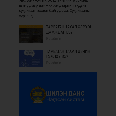
Увс, Баян-Өлгий, Ховд аймгийн 8 суманд
шумуулаар дамжих халдварын тандалт
судалгааг зохион байгууллаа. Судалгааны
хүрээнд…
ТАРВАГАН ТАХАЛ ХЭРХЭН
ДАМЖДАГ ВЭ?
By
admin
ТАРВАГАН ТАХАЛ ӨВЧИН
ГЭЖ ЮУ ВЭ?
By
admin