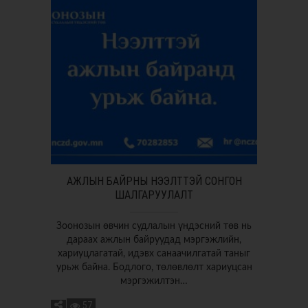
АЖЛЫН БАЙРНЫ НЭЭЛТТЭЙ СОНГОН
ШАЛГАРУУЛАЛТ
Зоонозын өвчин судлалын үндэсний төв нь
дараах ажлын байруудад мэргэжлийн,
хариуцлагатай, идэвх санаачилгатай таныг
урьж байна. Бодлого, төлөвлөлт хариуцсан
мэргэжилтэн…
57