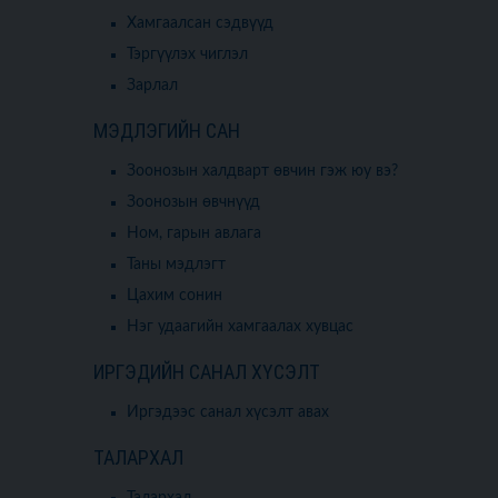
Хамгаалсан сэдвүүд
Тэргүүлэх чиглэл
Зарлал
МЭДЛЭГИЙН САН
Зоонозын халдварт өвчин гэж юу вэ?
Зоонозын өвчнүүд
Ном, гарын авлага
Таны мэдлэгт
Цахим сонин
Нэг удаагийн хамгаалах хувцас
ИРГЭДИЙН САНАЛ ХҮСЭЛТ
Иргэдээс санал хүсэлт авах
ТАЛАРХАЛ