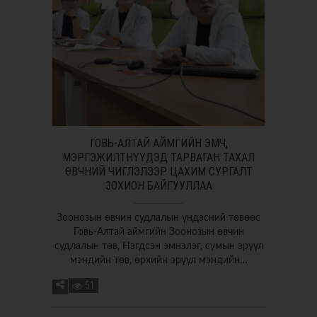
ГОВЬ-АЛТАЙ АЙМГИЙН ЭМЧ,
МЭРГЭЖИЛТНҮҮДЭД ТАРВАГАН ТАХАЛ
ӨВЧНИЙ ЧИГЛЭЛЭЭР ЦАХИМ СУРГАЛТ
ЗОХИОН БАЙГУУЛЛАА
Зоонозын өвчин судлалын үндэсний төвөөс
Говь-Алтай аймгийн Зоонозын өвчин
судлалын төв, Нэгдсэн эмнэлэг, сумын эрүүл
мэндийн төв, өрхийн эрүүл мэндийн…
51