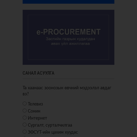
САНАЛ АСУУЛГА
Та хаанаас зоонозын өвчний мэдээлэл авдаг
вэ?
Телевиз
Сонин
Интернет
Сургалт, сурталчилгаа
ЗӨСҮТ-ийн цахим хуудас