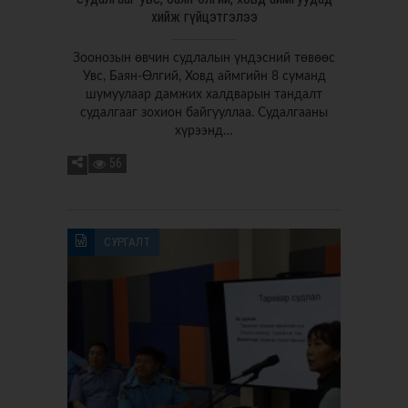
хийж гүйцэтгэлээ
Зоонозын өвчин судлалын үндэсний төвөөс
Увс, Баян-Өлгий, Ховд аймгийн 8 суманд
шумуулаар дамжих халдварын тандалт
судалгааг зохион байгууллаа. Судалгааны
хүрээнд…
56
СУРГАЛТ