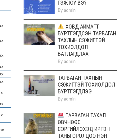
ГЭЖ ЮУ ВЭ?
By
admin
ХОВД АЙМАГТ
ах
БҮРТГЭГДСЭН ТАРВАГАН
ТАХЛЫН СЭЖИГТЭЙ
ах
ТОХИОЛДОЛ
БАТЛАГДЛАА
ах
By
admin
ах
ах
ТАРВАГАН ТАХЛЫН
ах
СЭЖИГТЭЙ ТОХИОЛДОЛ
БҮРТГЭГДЛЭЭ
ах
By
admin
ах
ТАРВАГАН ТАХАЛ
ах
ӨВЧНӨӨС
СЭРГИЙЛЭХЭД ИРГЭН
ах
ТАНЫ ОРОЛЦОО НЭН