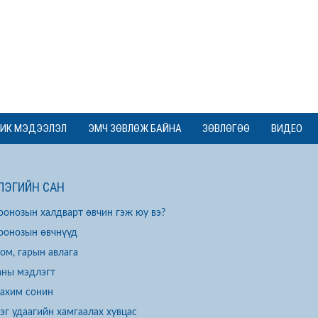
ИК МЭДЭЭЛЭЛ
ЭМЧ ЗӨВЛӨЖ БАЙНА
ЗӨВЛӨГӨӨ
ВИДЕО
ЭГИЙН САН
оонозын халдварт өвчин гэж юу вэ?
оонозын өвчнүүд
ом, гарын авлага
аны мэдлэгт
ахим сонин
эг удаагийн хамгаалах хувцас