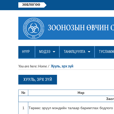
ЗӨВЛӨГӨӨ
АЖЛЫН БАЙРНЫ НЭЭЛТТЭЙ СОН
НҮҮР
МЭДЭЭ
ТАНИЛЦУУЛГА
ТУСЛАМЖ
You are here:
Home
/
Хууль, эрх зүй
ХУУЛЬ, ЭРХ ЗҮЙ
№
Нэр
Засг
1
Төрөөс эрүүл мэндийн талаар баримтлах бодлого