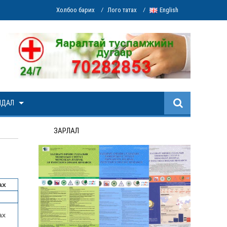
Холбоо барих
Лого татах
English
/
/
ЙДАЛ
ЗАРЛАЛ
ах
ах