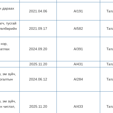
н дараах
2021.04.06
А/191
Тат
гч, тусгай
 төлбөрийн
2021.09.17
А/582
Тат
 нэр,
батлах
2024.09.20
А/391
Тат
2025.11.20
А/431
Тат
 эм зүйч,
ургалтын
2024.06.12
А/284
Тат
 эм зүйч,
н чиглэл,
2025.11.20
А/433
Тат