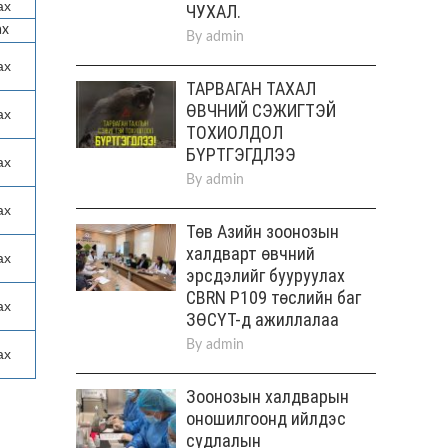
ах
ЧУХАЛ.
ах
By
admin
ах
ТАРВАГАН ТАХАЛ
ӨВЧНИЙ СЭЖИГТЭЙ
ах
ТОХИОЛДОЛ
БҮРТГЭГДЛЭЭ
ах
By
admin
ах
Төв Aзийн зоонозын
халдварт өвчний
ах
эрсдэлийг бууруулах
CBRN P109 төслийн баг
ах
ЗӨСҮТ-д ажиллалаа
By
admin
ах
Зоонозын халдварын
оношилгоонд ийлдэс
судлалын