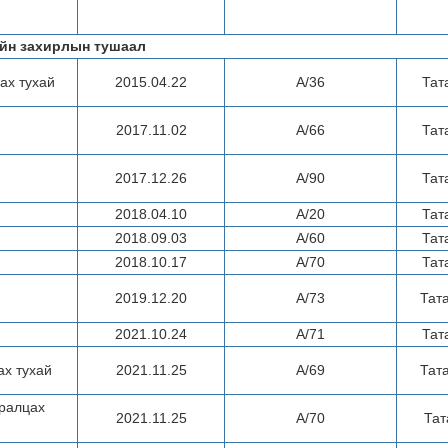
йн захирлын тушаал
ах тухай
2015.04.22
А/36
Тат
2017.11.02
А/66
Тат
2017.12.26
А/90
Тат
2018.04.10
А/20
Тат
2018.09.03
А/60
Тат
2018.10.17
А/70
Тат
2019.12.20
А/73
Тат
2021.10.24
A/71
Тат
ах тухай
2021.11.25
А/69
Тат
уралцах
2021.11.25
А/70
Тат