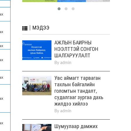
ах
МЭДЭЭ
ах
АЖЛЫН БАЙРНЫ
ах
НЭЭЛТТЭЙ СОНГОН
ШАЛГАРУУЛАЛТ
ах
By
admin
Увс аймагт тарваган
ах
тахлын байгалийн
голомтын тандалт,
судалгааг зургаа дахь
ах
жилдээ хийлээ
By
admin
ах
Шумуулаар дамжих