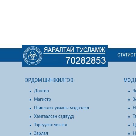
СТАТИСТ
ЭРДЭМ ШИНЖИЛГЭЭ
МЭДЛ
Доктор
З
Магистр
З
Шинжлэх ухааны мэдээлэл
Н
Хамгаалсан сэдвүүд
Т
Тэргүүлэх чиглэл
Ц
Зарлал
Н