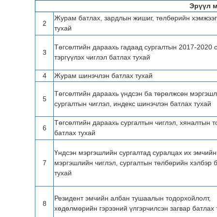
Эрүүл 
Журам батлах, зардлын жишиг, төлбөрийн хэмжээг
2
тухай
Төгсөлтийн дараахь гадаад сургалтын 2017-2020 
3
тэргүүлэх чиглэл батлах тухай
4
Журам шинэчлэн батлах тухай
Төгсөлтийн дараахь үндсэн ба төрөлжсөн мэргэш
5
сургалтын чиглэл, индекс шинэчлэн батлах тухай
Төгсөлтийн дараахь сургалтын чиглэл, хяналтын т
6
батлах тухай
Үндсэн мэргэшлийн сургалтад суралцах их эмчийн
7
мэргэшлийн чиглэл, сургалтын төлбөрийн хэлбэр 
тухай
Резидент эмчийн албан тушаалын тодорхойлолт,
8
хөдөлмөрийн гэрээний үлгэрчилсэн загвар батлах 