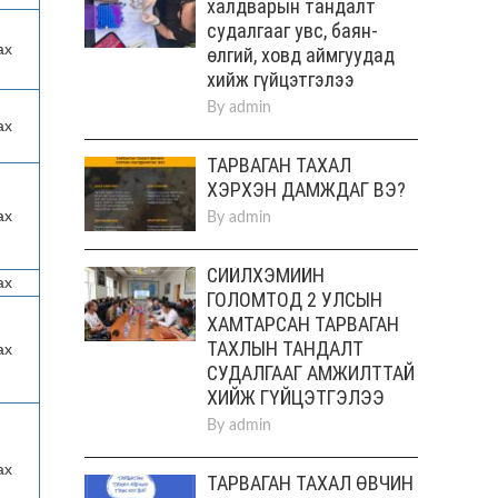
халдварын тандалт
судалгааг увс, баян-
ах
өлгий, ховд аймгуудад
хийж гүйцэтгэлээ
By
admin
ах
ТАРВАГАН ТАХАЛ
ХЭРХЭН ДАМЖДАГ ВЭ?
ах
By
admin
СИЙЛХЭМИЙН
ах
ГОЛОМТОД 2 УЛСЫН
ХАМТАРСАН ТАРВАГАН
ТАХЛЫН ТАНДАЛТ
ах
СУДАЛГААГ АМЖИЛТТАЙ
ХИЙЖ ГҮЙЦЭТГЭЛЭЭ
By
admin
ах
ТАРВАГАН ТАХАЛ ӨВЧИН