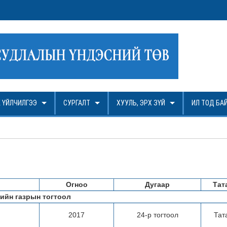
ГОН ШАЛГАРУУЛАЛТ
 ҮЙЛЧИЛГЭЭ
СУРГАЛТ
ХУУЛЬ, ЭРХ ЗҮЙ
ИЛ ТОД БА
Огноо
Дугаар
Тат
ийн газрын тогтоол
2017
24-р тогтоол
Тат