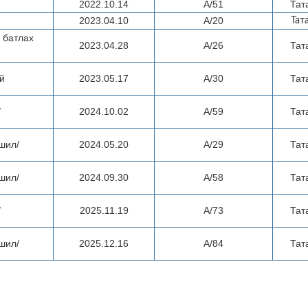
2022.10.14
A/51
Тат
2023.04.10
A/20
Тат
 батлах
2023.04.28
А/26
Тат
й
2023.05.17
А/30
Тат
/
2024.10.02
А/59
Тат
шил/
2024.05.20
А/29
Тат
шил/
2024.09.30
А/58
Тат
/
2025.11.19
А/73
Тат
шил/
2025.12.16
А/84
Тат