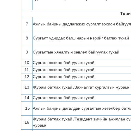
Төви
7
Ажлын байрны дадлагажих сургалт зохион байгуул
8
Сургалт удирдах багш нарын нэрийг батлах тухай
9
Сургалтын хяналтын зөвлөл байгуулах тухай
10
Сургалт зохион байгуулах тухай
11
Сургалт зохион байгуулах тухай
12
Сургалт зохион байгуулах тухай
13
Журам батлах тухай /Захиалгат сургалтын журам/
14
Сургалт зохион байгуулах тухай
15
Ажлын байрны дагалдан сургалтын хөтөлбөр батл
Журам батлах тухай /Резидент эмчийн ажиллан с
16
журам/