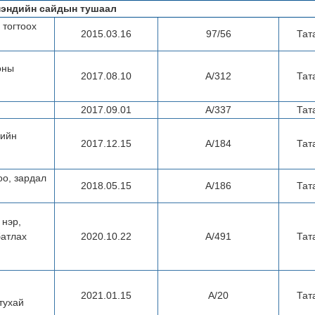
мэндийн сайдын тушаал
 тогтоох
2015.03.16
97/56
Тат
оны
2017.08.10
А/312
Тат
2017.09.01
А/337
Тат
лийн
2017.12.15
А/184
Тат
оо, зардал
2018.05.15
А/186
Тат
 нэр,
батлах
2020.10.22
А/491
Тат
2021.01.15
А/20
Тат
тухай