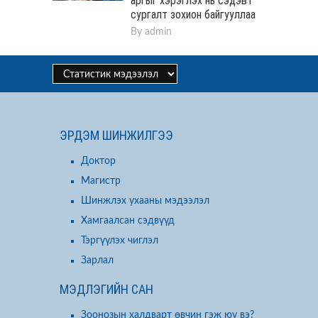
аргыг хэрэглэх нь сэдэвт
сургалт зохион байгууллаа
By
admin
ЭРДЭМ ШИНЖИЛГЭЭ
Доктор
Магистр
Шинжлэх ухааны мэдээлэл
Хамгаалсан сэдвүүд
Тэргүүлэх чиглэл
Зарлал
МЭДЛЭГИЙН САН
Зоонозын халдварт өвчин гэж юу вэ?