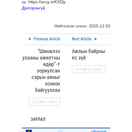
үү.
https://arcg.is/KXDjy
Дэлгэрэнгүй
Нийтэлсэн огноо: 2025.12.03
Previous Article
Next Article
“Шинжлэх
Ажлын байрны
ухааны ажилтны
ёс зүй
өдөр”-т
зориулсан
12 САР 23, 2025
сарын аяныг
зохион
байгууллаа
12 САР 1, 2025
ЗАРЛАЛ