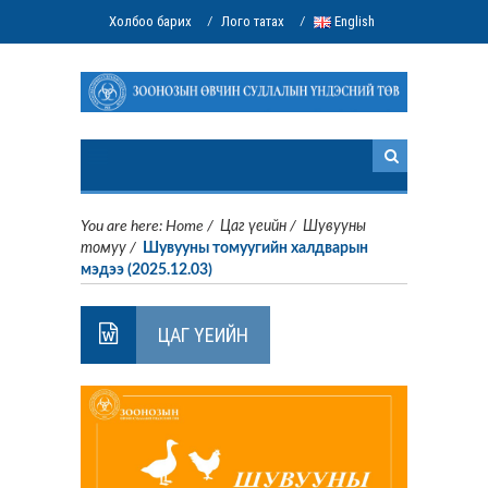
Холбоо барих
Лого татах
English
/
/
You are here:
Home
/
Цаг үеийн
/
Шувууны
томуу
/
Шувууны томуугийн халдварын
мэдээ (2025.12.03)
ЦАГ ҮЕИЙН