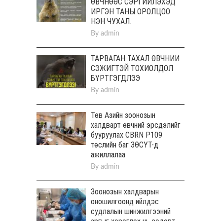
ӨВЧНӨӨС СЭРГИЙЛЭХЭД
ИРГЭН ТАНЫ ОРОЛЦОО
НЭН ЧУХАЛ.
By
admin
ТАРВАГАН ТАХАЛ ӨВЧНИЙ
СЭЖИГТЭЙ ТОХИОЛДОЛ
БҮРТГЭГДЛЭЭ
By
admin
Төв Aзийн зоонозын
халдварт өвчний эрсдэлийг
бууруулах CBRN P109
төслийн баг ЗӨСҮТ-д
ажиллалаа
By
admin
Зоонозын халдварын
оношилгоонд ийлдэс
судлалын шинжилгээний