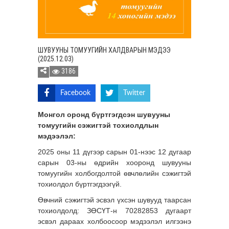
ШУВУУНЫ ТОМУУГИЙН ХАЛДВАРЫН МЭДЭЭ
(2025.12.03)
3186
Facebook
Twitter
Монгол оронд бүртгэгдсэн шувууны
томуугийн сэжигтэй тохиолдлын
мэдээлэл:
2025 оны 11 дүгээр сарын 01-нээс 12 дугаар
сарын 03-ны өдрийн хооронд шувууны
томуугийн холбогдолтой өвчлөлийн сэжигтэй
тохиолдол бүртгэгдээгүй.
Өвчний сэжигтэй эсвэл үхсэн шувууд таарсан
тохиолдолд: ЗӨСҮТ-н 70282853 дугаарт
эсвэл дараах холбоосоор мэдээлэл илгээнэ