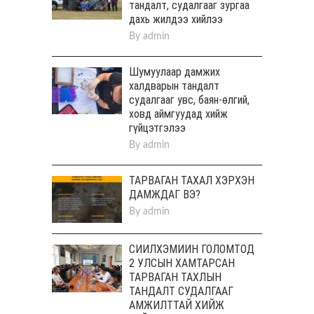
тандалт, судалгааг зургаа
дахь жилдээ хийлээ
By
admin
Шумуулаар дамжих
халдварын тандалт
судалгааг увс, баян-өлгий,
ховд аймгуудад хийж
гүйцэтгэлээ
By
admin
ТАРВАГАН ТАХАЛ ХЭРХЭН
ДАМЖДАГ ВЭ?
By
admin
СИЙЛХЭМИЙН ГОЛОМТОД
2 УЛСЫН ХАМТАРСАН
ТАРВАГАН ТАХЛЫН
ТАНДАЛТ СУДАЛГААГ
АМЖИЛТТАЙ ХИЙЖ