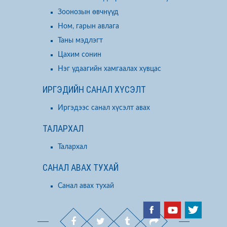
Зоонозын өвчнүүд
Ном, гарын авлага
Таны мэдлэгт
Цахим сонин
Нэг удаагийн хамгаалах хувцас
ИРГЭДИЙН САНАЛ ХҮСЭЛТ
Иргэдээс санал хүсэлт авах
ТАЛАРХАЛ
Талархал
САНАЛ АВАХ ТУХАЙ
Санал авах тухай