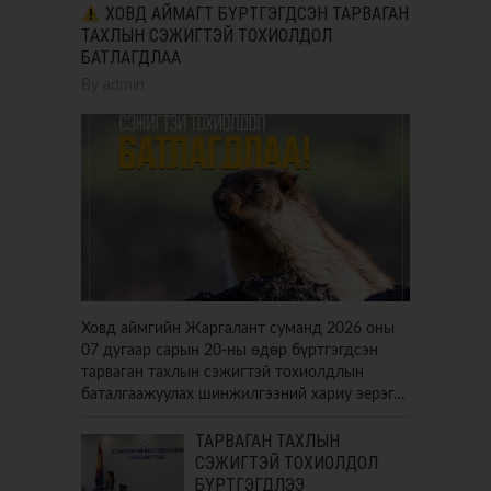
ХОВД АЙМАГТ БҮРТГЭГДСЭН ТАРВАГАН
ТАХЛЫН СЭЖИГТЭЙ ТОХИОЛДОЛ
БАТЛАГДЛАА
By
admin
Ховд аймгийн Жаргалант суманд 2026 оны
07 дугаар сарын 20-ны өдөр бүртгэгдсэн
тарваган тахлын сэжигтэй тохиолдлын
баталгаажуулах шинжилгээний хариу эерэг…
ТАРВАГАН ТАХЛЫН
СЭЖИГТЭЙ ТОХИОЛДОЛ
БҮРТГЭГДЛЭЭ