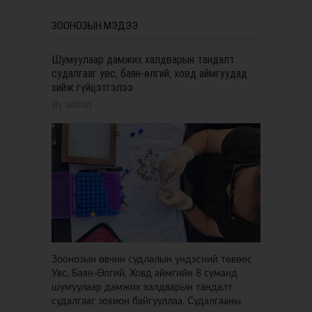
ЗООНОЗЫН МЭДЭЭ
Шумуулаар дамжих халдварын тандалт
судалгааг увс, баян-өлгий, ховд аймгуудад
хийж гүйцэтгэлээ
By
admin
Зоонозын өвчин судлалын үндэсний төвөөс
Увс, Баян-Өлгий, Ховд аймгийн 8 суманд
шумуулаар дамжих халдварын тандалт
судалгааг зохион байгууллаа. Судалгааны