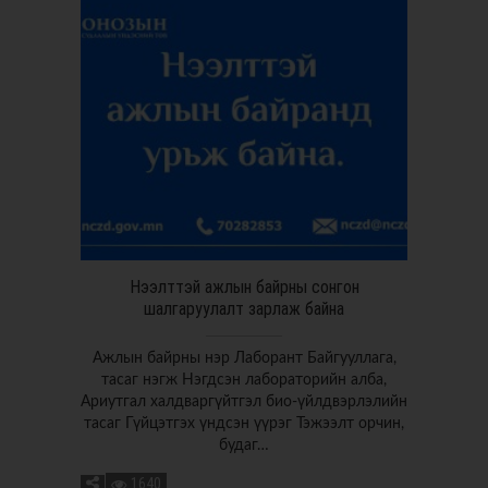
Нээлттэй ажлын байрны сонгон
шалгаруулалт зарлаж байна
Ажлын байрны нэр Лаборант Байгууллага,
тасаг нэгж Нэгдсэн лабораторийн алба,
Ариутгал халдваргүйтгэл био-үйлдвэрлэлийн
тасаг Гүйцэтгэх үндсэн үүрэг Тэжээлт орчин,
будаг…
1640