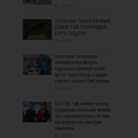
By
admin
ТАРВАГАН ТАХАЛ ӨВЧНИЙ
СЭЖИГТЭЙ ТОХИОЛДОЛ
БҮРТГЭГДЛЭЭ
By
admin
Зоонозын халдварын
оношилгоонд ийлдэс
судлалын шинжилгээний
аргыг хэрэглэх нь сэдэвт
сургалт зохион байгууллаа
By
admin
ШУТИС-тай хиймэл оюунд
суурилсан зоонозын өвчний
эрт сэрэмжлүүлэх систем
хөгжүүлэхээр хамтран
ажиллана
By
admin