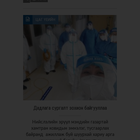
ЦАГ ҮЕИЙН
Дадлага сургалт зохион байгууллаа
Нийслэлийн эрүүл мэндийн газартай
хамтран ковидын эмнэлэг, тусгаарлах
байранд ажиллаж буй шуурхай хариу арга