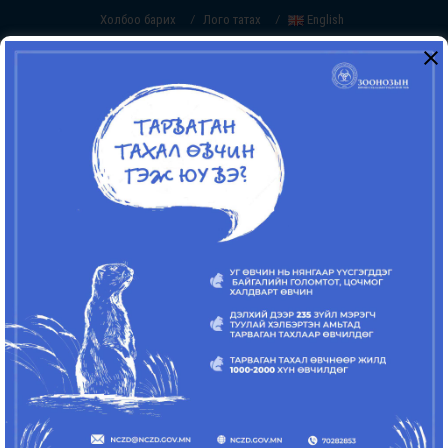
Холбоо барих
Лого татах
English
/
/
ЭРХЭМ ЗОРИЛГО
Шинжлэх ухааны шинэ дэвшилтэт
технологи, инновацийг мэргэшсэн хүний
нөөцийн чадавхитай хослуулан Монгол
улсын хүн амыг зоонозын халдварт өвчний
эрсдэлээс сэргийлэх
СТРАТЕГИЙН ЗОРИЛГО
Зоонозын өвчнийг тандах, хянах, эрт
сэрэмжлүүлэх, хариу арга хэмжээг эмч