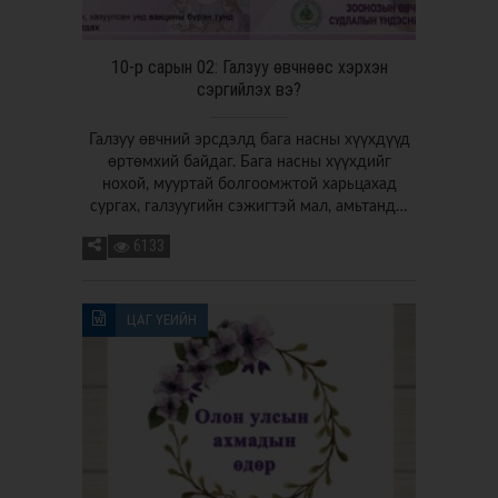
10-р сарын 02: Галзуу өвчнөөс хэрхэн
сэргийлэх вэ?
Галзуу өвчний эрсдэлд бага насны хүүхдүүд
өртөмхий байдаг. Бага насны хүүхдийг
нохой, мууртай болгоомжтой харьцахад
сургах, галзуугийн сэжигтэй мал, амьтанд…
6133
ЦАГ ҮЕИЙН