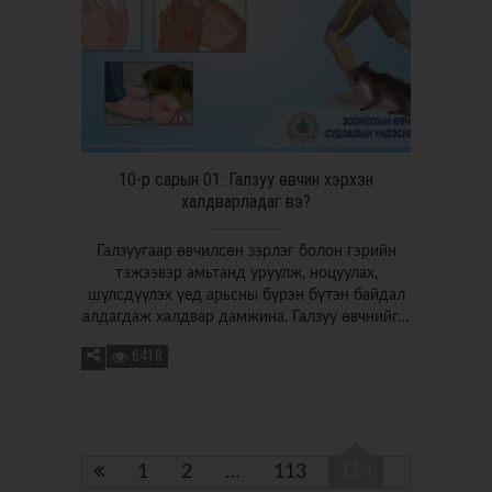
10-р сарын 01: Галзуу өвчин хэрхэн
халдварладаг вэ?
Галзуугаар өвчилсөн зэрлэг болон гэрийн
тэжээвэр амьтанд уруулж, ноцуулах,
шүлсдүүлэх үед арьсны бүрэн бүтэн байдал
алдагдаж халдвар дамжина. Галзуу өвчнийг…
6418
1
2
…
113
114