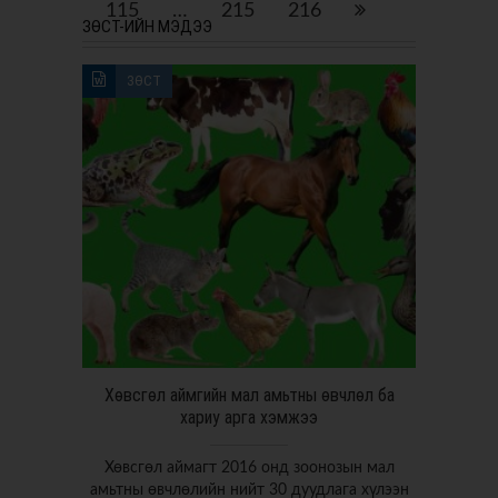
115
…
215
216
ЗӨСТ-ИЙН МЭДЭЭ
ЗӨСТ
Хөвсгөл аймгийн мал амьтны өвчлөл ба
хариу арга хэмжээ
Хөвсгөл аймагт 2016 онд зоонозын мал
амьтны өвчлөлийн нийт 30 дуудлага хүлээн