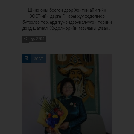
Шинэ оны босгон дээр Хэнтий аймгийн
ЗӨСТ-ийн дарга Г.Наранхүү хөдөлмөр
бүтээлээ төр, ард түмэндээүнэлүүлэн төрийн
дээд шагнал “Хөдөлмөрийн гавьяаны улаан…
2704
ЗӨСТ