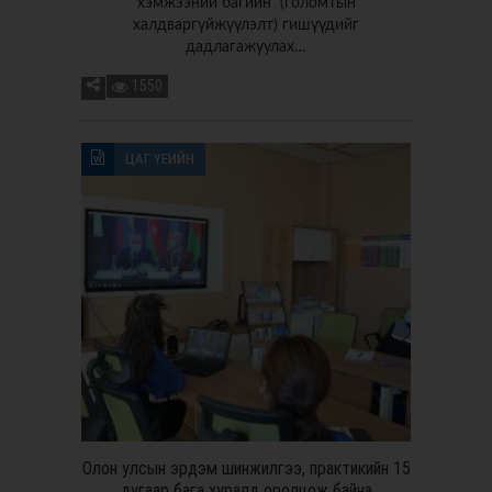
хэмжээний багийн (голомтын
халдваргүйжүүлэлт) гишүүдийг
дадлагажуулах…
1550
ЦАГ ҮЕИЙН
Олон улсын эрдэм шинжилгээ, практикийн 15
дугаар бага хуралд оролцож байна