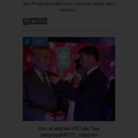
авч 89 хүний холбогдлыг тогтоож хариу, арга
хэмжээ…
5036
ЗӨСТ
Хэнтий аймгийн ЗӨСТ-ийн “Оны
шилдгүүд&#8221; тодорлоо