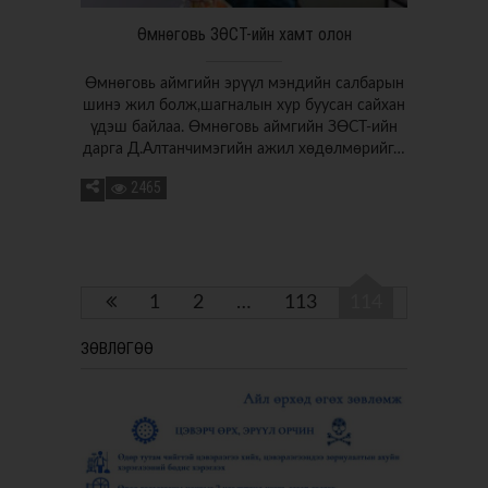
Өмнөговь ЗӨСТ-ийн хамт олон
Өмнөговь аймгийн эрүүл мэндийн салбарын
шинэ жил болж,шагналын хур буусан сайхан
үдэш байлаа. Өмнөговь аймгийн ЗӨСТ-ийн
дарга Д.Алтанчимэгийн ажил хөдөлмөрийг…
2465
1
2
…
113
114
ЗӨВЛӨГӨӨ