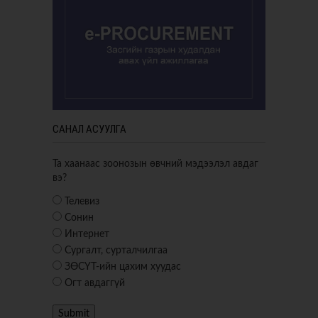
САНАЛ АСУУЛГА
Та хаанаас зоонозын өвчний мэдээлэл авдаг
вэ?
Телевиз
Сонин
Интернет
Сургалт, сурталчилгаа
ЗӨСҮТ-ийн цахим хуудас
Огт авдаггүй