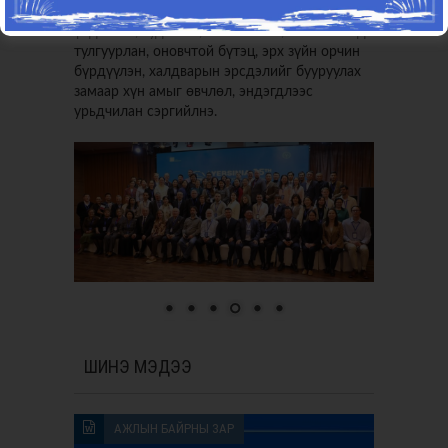
мэрэгжилтнүүдийн туршлага, чадавхид
үндэслэн, судалгаа, шинжилгээ, нотолгоонд
тулгуурлан, оновчтой бүтэц, эрх зүйн орчин
бүрдүүлэн, халдварын эрсдэлийг бууруулах
замаар хүн амыг өвчлөл, эндэгдлээс
урьдчилан сэргийлнэ.
ШИНЭ МЭДЭЭ
АЖЛЫН БАЙРНЫ ЗАР