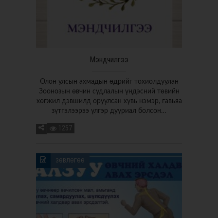
Мэндчилгээ
Олон улсын ахмадын өдрийг тохиолдуулан
Зоонозын өвчин судлалын үндэсний төвийн
хөгжил дэвшилд оруулсан хувь нэмэр, гавьяа
зүтгэлээрээ үлгэр дууриал болсон…
1257
ЗӨВЛӨГӨӨ