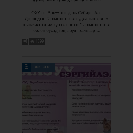
ОХУ-ын Эрхүү хот дахь Сибирь, Алс
Дорнодын Тарваган тахал судлалын эрдэм
шинжилгээний хүрээлэнгээс “Тарваган тахал
болон бусад гоц аюулт халдварт…
1399
ЗӨВЛӨГӨӨ