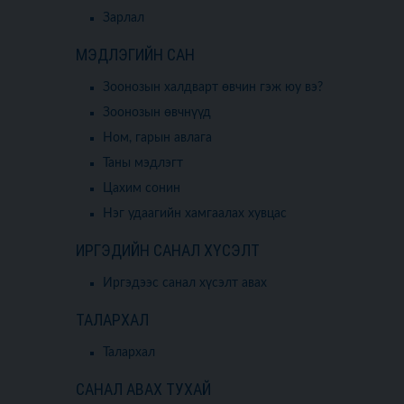
Зарлал
МЭДЛЭГИЙН САН
Зоонозын халдварт өвчин гэж юу вэ?
Зоонозын өвчнүүд
Ном, гарын авлага
Таны мэдлэгт
Цахим сонин
Нэг удаагийн хамгаалах хувцас
ИРГЭДИЙН САНАЛ ХҮСЭЛТ
Иргэдээс санал хүсэлт авах
ТАЛАРХАЛ
Талархал
САНАЛ АВАХ ТУХАЙ