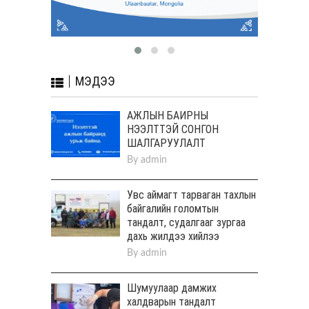
МЭДЭЭ
АЖЛЫН БАЙРНЫ
НЭЭЛТТЭЙ СОНГОН
ШАЛГАРУУЛАЛТ
By
admin
Увс аймагт тарваган тахлын
байгалийн голомтын
тандалт, судалгааг зургаа
дахь жилдээ хийлээ
By
admin
Шумуулаар дамжих
халдварын тандалт