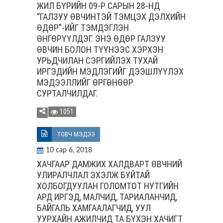
ЖИЛ БҮРИЙН 09-Р САРЫН 28-НД
“ГАЛЗУУ ӨВЧИНТЭЙ ТЭМЦЭХ ДЭЛХИЙН
ӨДӨР”-ИЙГ ТЭМДЭГЛЭН
ӨНГӨРҮҮЛДЭГ. ЭНЭ ӨДӨР ГАЛЗУУ
ӨВЧИН БОЛОН ТҮҮНЭЭС ХЭРХЭН
УРЬДЧИЛАН СЭРГИЙЛЭХ ТУХАЙ
ИРГЭДИЙН МЭДЛЭГИЙГ ДЭЭШЛҮҮЛЭХ
МЭДЭЭЛЛИЙГ ӨРГӨНӨӨР
СУРТАЛЧИЛДАГ.
1051
ТОВЧ МЭДЭЭ
10 сар 6, 2018
ХАЧГААР ДАМЖИХ ХАЛДВАРТ ӨВЧНИЙ
УЛИРАЛЧЛАЛ ЭХЭЛЖ БУЙТАЙ
ХОЛБОГДУУЛАН ГОЛОМТОТ НУТГИЙН
АРД ИРГЭД, МАЛЧИД, ТАРИАЛАНЧИД,
БАЙГАЛЬ ХАМГААЛАГЧИД, УУЛ
УУРХАЙН АЖИЛЧИД ТА БҮХЭН ХАЧИГТ