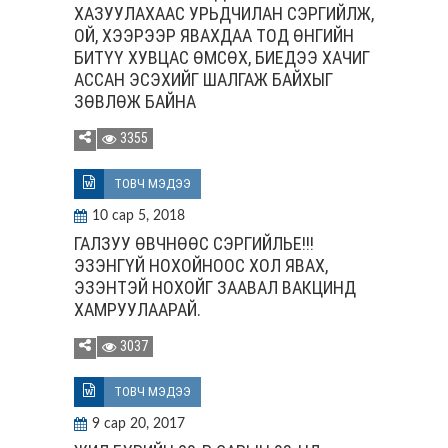
ХАЗУУЛАХААС УРЬДЧИЛАН СЭРГИЙЛЖ,
ОЙ, ХЭЭРЭЭР ЯВАХДАА ТОД ӨНГИЙН
БИТҮҮ ХУВЦАС ӨМСӨХ, БИЕДЭЭ ХАЧИГ
АССАН ЭСЭХИЙГ ШАЛГАЖ БАЙХЫГ
ЗӨВЛӨЖ БАЙНА
3355
ТОВЧ МЭДЭЭ
10 сар 5, 2018
ГАЛЗУУ ӨВЧНӨӨС СЭРГИЙЛЬЕ!!!
ЭЗЭНГҮЙ НОХОЙНООС ХОЛ ЯВАХ,
ЭЗЭНТЭЙ НОХОЙГ ЗААВАЛ ВАКЦИНД
ХАМРУУЛААРАЙ.
3037
ТОВЧ МЭДЭЭ
9 сар 20, 2017