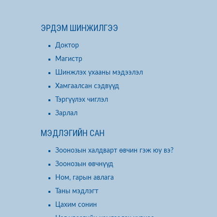
ЭРДЭМ ШИНЖИЛГЭЭ
Доктор
Магистр
Шинжлэх ухааны мэдээлэл
Хамгаалсан сэдвүүд
Тэргүүлэх чиглэл
Зарлал
МЭДЛЭГИЙН САН
Зоонозын халдварт өвчин гэж юу вэ?
Зоонозын өвчнүүд
Ном, гарын авлага
Таны мэдлэгт
Цахим сонин