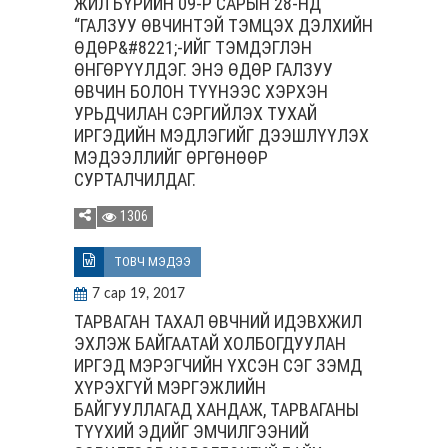
ЖИЛ БҮРИЙН 09-Р САРЫН 28-НД
“ГАЛЗУУ ӨВЧИНТЭЙ ТЭМЦЭХ ДЭЛХИЙН
ӨДӨР&#8221;-ИЙГ ТЭМДЭГЛЭН
ӨНГӨРҮҮЛДЭГ. ЭНЭ ӨДӨР ГАЛЗУУ
ӨВЧИН БОЛОН ТҮҮНЭЭС ХЭРХЭН
УРЬДЧИЛАН СЭРГИЙЛЭХ ТУХАЙ
ИРГЭДИЙН МЭДЛЭГИЙГ ДЭЭШЛҮҮЛЭХ
МЭДЭЭЛЛИЙГ ӨРГӨНӨӨР
СУРТАЛЧИЛДАГ.
1306
ТОВЧ МЭДЭЭ
7 сар 19, 2017
ТАРВАГАН ТАХАЛ ӨВЧНИЙ ИДЭВХЖИЛ
ЭХЛЭЖ БАЙГААТАЙ ХОЛБОГДУУЛАН
ИРГЭД МЭРЭГЧИЙН ҮХСЭН СЭГ ЗЭМД
ХҮРЭХГҮЙ МЭРГЭЖЛИЙН
БАЙГУУЛЛАГАД ХАНДАЖ, ТАРВАГАНЫ
ТҮҮХИЙ ЭДИЙГ ЭМЧИЛГЭЭНИЙ