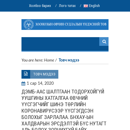
Холбоо барих
Лого татах
English
/
/
You are here:
Home
/
Товч мэдээ
ТОВЧ МЭДЭЭ
1 сар 14, 2020
ДЭМБ-ААС ШАЛТГААН ТОДОРХОЙГҮЙ
УУШГИНЫ ХАТГАЛГАА ӨВЧНИЙ
ҮҮСГЭГЧИЙГ ШИНЭ ТӨРЛИЙН
КОРОНАВИРУСЭЭР ҮҮСГЭГДСЭН
БОЛОХЫГ ЗАРЛАЛАА. БНХАУ-ЫН
ХАЛДВАРЫН ЭРСДЭЛТЭЙ БҮС НУТАГТ
АЛЬ БОЛОХ ЗОРЧИХГҮЙ БАЙХ,