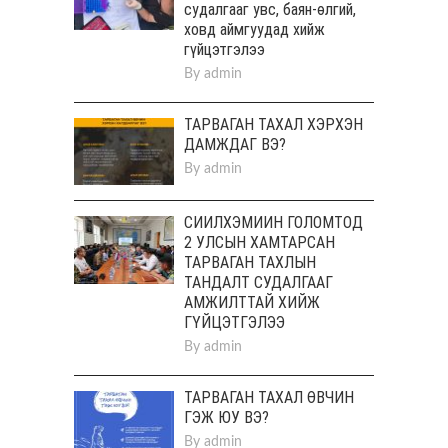
судалгааг увс, баян-өлгий,
ховд аймгуудад хийж
гүйцэтгэлээ
By
admin
ТАРВАГАН ТАХАЛ ХЭРХЭН
ДАМЖДАГ ВЭ?
By
admin
СИЙЛХЭМИЙН ГОЛОМТОД
2 УЛСЫН ХАМТАРСАН
ТАРВАГАН ТАХЛЫН
ТАНДАЛТ СУДАЛГААГ
АМЖИЛТТАЙ ХИЙЖ
ГҮЙЦЭТГЭЛЭЭ
By
admin
ТАРВАГАН ТАХАЛ ӨВЧИН
ГЭЖ ЮУ ВЭ?
By
admin