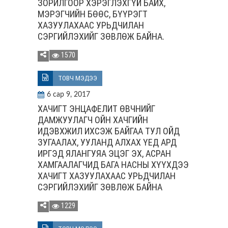
ЗОРИЛГООР ХЭРЭГЛЭХГҮЙ БАЙХ,
МЭРЭГЧИЙН БӨӨС, БҮҮРЭГТ
ХАЗУУЛАХААС УРЬДЧИЛАН
СЭРГИЙЛЭХИЙГ ЗӨВЛӨЖ БАЙНА.
1570
ТОВЧ МЭДЭЭ
6 сар 9, 2017
ХАЧИГТ ЭНЦАФЕЛИТ ӨВЧНИЙГ
ДАМЖУУЛАГЧ ОЙН ХАЧГИЙН
ИДЭВХЖИЛ ИХСЭЖ БАЙГАА ТУЛ ОЙД
ЗУГААЛАХ, УУЛАНД АЛХАХ ҮЕД АРД
ИРГЭД ЯЛАНГУЯА ЭЦЭГ ЭХ, АСРАН
ХАМГААЛАГЧИД БАГА НАСНЫ ХҮҮХДЭЭ
ХАЧИГТ ХАЗУУЛАХААС УРЬДЧИЛАН
СЭРГИЙЛЭХИЙГ ЗӨВЛӨЖ БАЙНА
1229