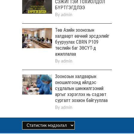
СЭЖИГТЭЙ ТОХИОЛДОЛ
БҮРТГЭГДЛЭЭ
By
admin
Төв Aзийн зоонозын
халдварт өвчний эрсдэлийг
бууруулах CBRN P109
төслийн баг ЗӨСҮТ-д
ажиллалаа
By
admin
Зоонозын халдварын
оношилгоонд ийлдэс
судлалын шинжилгээний
аргыг хэрэглэх нь сэдэвт
сургалт зохион байгууллаа
By
admin