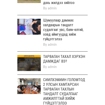
дахь жилдээ хийлээ
By
admin
Шумуулаар дамжих
халдварын тандалт
судалгааг увс, баян-өлгий,
ховд аймгуудад хийж
гүйцэтгэлээ
By
admin
ТАРВАГАН ТАХАЛ ХЭРХЭН
ДАМЖДАГ ВЭ?
By
admin
СИЙЛХЭМИЙН ГОЛОМТОД
2 УЛСЫН ХАМТАРСАН
ТАРВАГАН ТАХЛЫН
ТАНДАЛТ СУДАЛГААГ
АМЖИЛТТАЙ ХИЙЖ
ГҮЙЦЭТГЭЛЭЭ