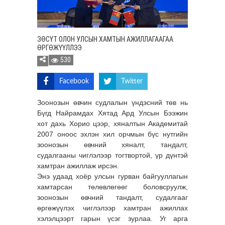
ЗӨСҮТ ОЛОН УЛСЫН ХАМТЫН АЖИЛЛАГААГАА
ӨРГӨЖҮҮЛЛЭЭ
530
Facebook
Twitter
Зоонозын өвчин судлалын үндэсний төв нь
Бүгд Найрамдах Хятад Ард Улсын Бээжин
хот дахь Хорио цээр, хяналтын Академитай
2007 оноос эхлэн хил орчмын бүс нутгийн
зоонозын өвчний хяналт, тандалт,
судалгааны чиглэлээр тогтвортой, үр дүнтэй
хамтран ажиллаж ирсэн.
Энэ удаад хоёр улсын гурван байгууллагын
хамтарсан төлөвлөгөөг боловсруулж,
зоонозын өвчний тандалт, судалгааг
өргөжүүлэх чиглэлээр хамтран ажиллах
хэлэлцээрт гарын үсэг зурлаа. Уг арга