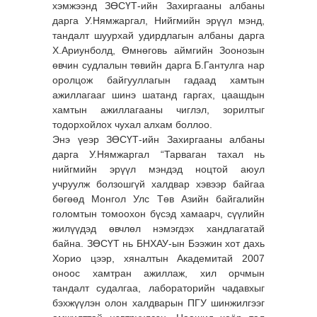
хэмжээнд ЗӨСҮТ-ийн Захиргааны албаны
дарга У.Нямжаргал, Нийгмийн эрүүл мэнд,
тандалт шуурхай удирдлагын албаны дарга
Х.Ариунболд, Өмнөговь аймгийн Зоонозын
өвчин судлалын төвийн дарга Б.Гантулга нар
оролцож байгууллагын гадаад хамтын
ажиллагааг шинэ шатанд гаргах, цаашдын
хамтын ажиллагааны чиглэл, зорилтыг
тодорхойлох чухал алхам боллоо.
Энэ үеэр ЗӨСҮТ-ийн Захиргааны албаны
дарга У.Нямжаргал “Тарваган тахал нь
нийгмийн эрүүл мэндэд ноцтой аюул
учруулж болзошгүй халдвар хэвээр байгаа
бөгөөд Монгол Улс Төв Азийн байгалийн
голомтын томоохон бүсэд хамаарч, сүүлийн
жилүүдэд өвчлөл нэмэгдэх хандлагатай
байна. ЗӨСҮТ нь БНХАУ-ын Бээжин хот дахь
Хорио цээр, хяналтын Академитай 2007
оноос хамтран ажиллаж, хил орчмын
тандалт судалгаа, лабораторийн чадавхыг
бэхжүүлэн олон халдварын ПГУ шинжилгээг