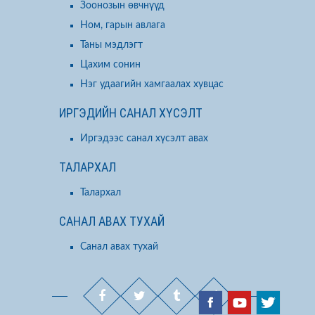
Зоонозын өвчнүүд
Ном, гарын авлага
Таны мэдлэгт
Цахим сонин
Нэг удаагийн хамгаалах хувцас
ИРГЭДИЙН САНАЛ ХҮСЭЛТ
Иргэдээс санал хүсэлт авах
ТАЛАРХАЛ
Талархал
САНАЛ АВАХ ТУХАЙ
Санал авах тухай