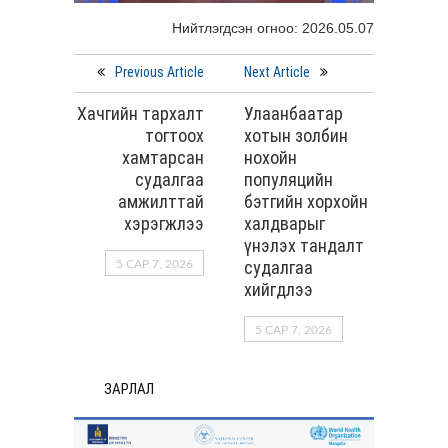
Нийтлэгдсэн огноо: 2026.05.07
Previous Article
Next Article
Хачгийн тархалт
Улаанбаатар
тогтоох
хотын золбин
хамтарсан
нохойн
судалгаа
популяцийн
амжилттай
бэтгийн хорхойн
хэрэгжлээ
халдварыг
үнэлэх тандалт
судалгаа
5 САР 7, 2026
хийгдлээ
5 САР 7, 2026
ЗАРЛАЛ