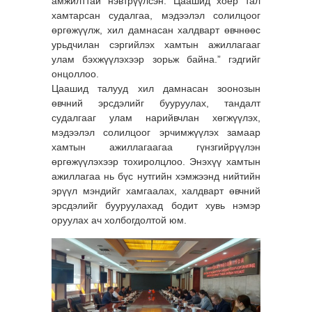
амжилттай нэвтрүүлсэн. Цаашид хоёр тал
хамтарсан судалгаа, мэдээлэл солилцоог
өргөжүүлж, хил дамнасан халдварт өвчнөөс
урьдчилан сэргийлэх хамтын ажиллагааг
улам бэхжүүлэхээр зорьж байна.” гэдгийг
онцоллоо.
Цаашид талууд хил дамнасан зоонозын
өвчний эрсдэлийг бууруулах, тандалт
судалгааг улам нарийвчлан хөгжүүлэх,
мэдээлэл солилцоог эрчимжүүлэх замаар
хамтын ажиллагаагаа гүнзгийрүүлэн
өргөжүүлэхээр тохиролцлоо. Энэхүү хамтын
ажиллагаа нь бүс нутгийн хэмжээнд нийтийн
эрүүл мэндийг хамгаалах, халдварт өвчний
эрсдэлийг бууруулахад бодит хувь нэмэр
оруулах ач холбогдолтой юм.