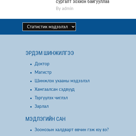
сургалт зохион байгууллаа
By
admin
ЭРДЭМ ШИНЖИЛГЭЭ
Доктор
Магистр
Шинжлэх ухааны мэдээлэл
Хамгаалсан сэдвүүд
Тэргүүлэх чиглэл
Зарлал
МЭДЛЭГИЙН САН
Зоонозын халдварт өвчин гэж юу вэ?