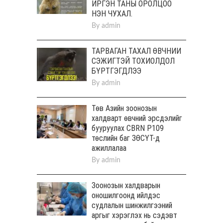
ИРГЭН ТАНЫ ОРОЛЦОО
НЭН ЧУХАЛ.
By
admin
ТАРВАГАН ТАХАЛ ӨВЧНИЙ
СЭЖИГТЭЙ ТОХИОЛДОЛ
БҮРТГЭГДЛЭЭ
By
admin
Төв Aзийн зоонозын
халдварт өвчний эрсдэлийг
бууруулах CBRN P109
төслийн баг ЗӨСҮТ-д
ажиллалаа
By
admin
Зоонозын халдварын
оношилгоонд ийлдэс
судлалын шинжилгээний
аргыг хэрэглэх нь сэдэвт