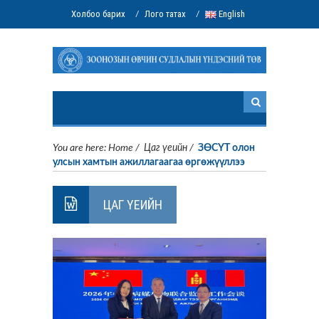
Холбоо барих
Лого татах
English
/
/
You are here:
Home
/
Цаг үеийн
/
ЗӨСҮТ олон
улсын хамтын ажиллагаагаа өргөжүүллээ
ЦАГ ҮЕИЙН