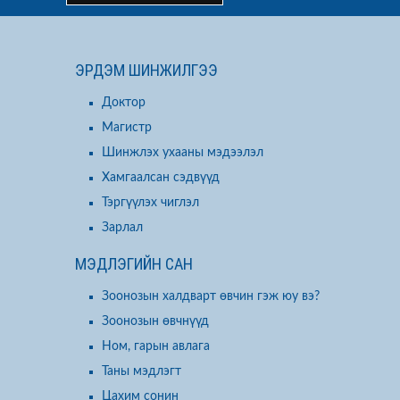
ЭРДЭМ ШИНЖИЛГЭЭ
Доктор
Магистр
Шинжлэх ухааны мэдээлэл
Хамгаалсан сэдвүүд
Тэргүүлэх чиглэл
Зарлал
МЭДЛЭГИЙН САН
Зоонозын халдварт өвчин гэж юу вэ?
Зоонозын өвчнүүд
Ном, гарын авлага
Таны мэдлэгт
Цахим сонин