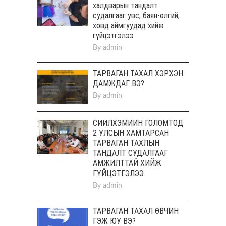
халдварын тандалт
судалгааг увс, баян-өлгий,
ховд аймгуудад хийж
гүйцэтгэлээ
By
admin
ТАРВАГАН ТАХАЛ ХЭРХЭН
ДАМЖДАГ ВЭ?
By
admin
СИЙЛХЭМИЙН ГОЛОМТОД
2 УЛСЫН ХАМТАРСАН
ТАРВАГАН ТАХЛЫН
ТАНДАЛТ СУДАЛГААГ
АМЖИЛТТАЙ ХИЙЖ
ГҮЙЦЭТГЭЛЭЭ
By
admin
ТАРВАГАН ТАХАЛ ӨВЧИН
ГЭЖ ЮУ ВЭ?