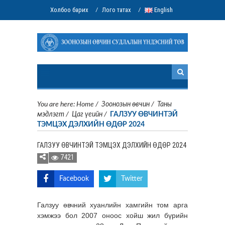
Холбоо барих
Лого татах
English
/
/
You are here:
Home
/
Зоонозын өвчин
/
Таны
мэдлэгт
/
Цаг үеийн
/
ГАЛЗУУ ӨВЧИНТЭЙ
ТЭМЦЭХ ДЭЛХИЙН ӨДӨР 2024
ГАЛЗУУ ӨВЧИНТЭЙ ТЭМЦЭХ ДЭЛХИЙН ӨДӨР 2024
7421
Facebook
Twitter
Галзуу өвчний хуанлийн хамгийн том арга
хэмжээ бол 2007 оноос хойш жил бүрийн