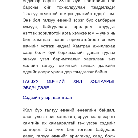
есдүгээр сарын 28-нд Луи Пастерийн нас
барсны ойг тохиолдуулан тэмдэглэдэг
“Галзуу өвчинтэй тэмцэх дэлхийн өдөр” юм.
Энэ бол галзуу өвчний эсрэг бүх салбарын
хүмүүс, байгууллага, оролцогч талуудыг
нэгтгэх зорилготой арга хэмжээ юм – учир нь
бид хамтдаа нэгэн зорилготойгоор энэхүү
өвчнийг устгаж чадна! Хамтран ажиллахад
саад болж буй бэрхшээлийг даван туулах
энэхүү үзэл баримтлалыг харгалзан энэ
жилийн галзуу өвчинтэй тэмцэх дэлхийн
өдрийг доорх уриан дор тэмдэглэж байна.
ГАЛЗУУ ӨВЧНИЙ ХИЛ ХЯЗГААРЫГ
ЭВДЭЦГЭЭЕ
Сэдвийн учир, шалтгаан
Жил бүр галзуу өвчний өнөөгийн байдал,
олон улсын чиг хандлага, эрүүл мэнд зэрэгт
хамгийн их хамааралтай гэж үзсэн сэдвийг
сонгодог. Энэ жил бид тогтсон байдлаас
давж, галзуу өвчнийг арилгахад саад болж