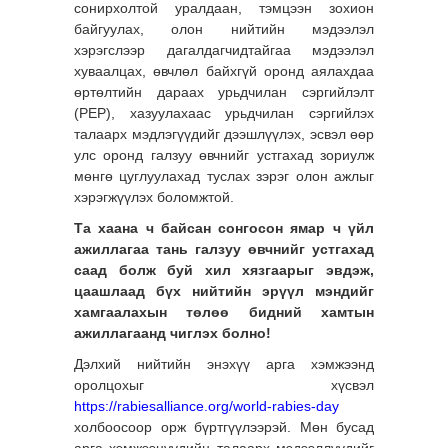
сонирхолтой уралдаан, тэмцээн зохион
байгуулах, олон нийтийн мэдээлэл
хэрэгслээр дагалдагчидтайгаа мэдээлэл
хуваалцах, өвчлөл байхгүй оронд аялахдаа
өртөлтийн дараах урьдчилан сэргийлэлт
(PEP), хазуулахаас урьдчилан сэргийлэх
талаарх мэдлэгүүдийг дээшлүүлэх, эсвэл өөр
улс оронд галзуу өвчнийг устгахад зориулж
мөнгө цуглуулахад туслах зэрэг олон ажлыг
хэрэгжүүлэх боломжтой.
Та хаана ч байсан сонгосон ямар ч үйл
ажиллагаа тань галзуу өвчнийг устгахад
саад болж буй хил хязгаарыг эвдэж,
цаашлаад бүх нийтийн эрүүл мэндийг
хамгаалахын төлөө бидний хамтын
ажиллагаанд чиглэх болно!
Дэлхий нийтийн энэхүү арга хэмжээнд
оролцохыг хүсвэл
https://rabiesalliance.org/world-rabies-day
холбоосоор орж бүртгүүлээрэй. Мөн бусад