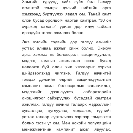
Хамгийн түрүүнд хийх зүйл бол Галзуу
өвчинтэй тэмцэх дэлхий нийтийн арга
хэмжээнд бүртгүүлэх явдал юм. Танай хамт
олон бусад оролцогч нартай хамтран, “30 он
хүрэхэд тэглэнэ” уриан дор илүү сайхан
ирээдүйн төлөө ажиллах болно.
Энэ жилийн сэдвийн дор галзуу өвчнийг
устгах аливаа ажлыг хийж болно. Энэхүү
арга хэмжээ нь боловсрол, вакцинжуулалт,
мэдлэг, хамтын ажиллагаа эсвэл бусад
нөлөөлж буй олон хил хязгаарыг хэрхэн
шийдвэрлэхэд чиглэнэ. Галзуу өвчинтэй
тэмцэх дэлхийн өдрийг вакцинжуулалтын
кампанит ажил, боловсролын санаачилга,
мэдлэгийг дээшлүүлэх, лабораторийн
оношилгоог сайжруулах, бусадтай хамтран
ажиллах, галзуу өвчний талаарх мэдээллийг
хуваалцах, цуглуулах, мэдээлэх, түүнийг
устгах талаар сурталчлах зэргээр тэмдэглэж
болно гэсэн үг юм. Мөн нохойн популяцийн
менежментийн кампанит ажил явуулах,