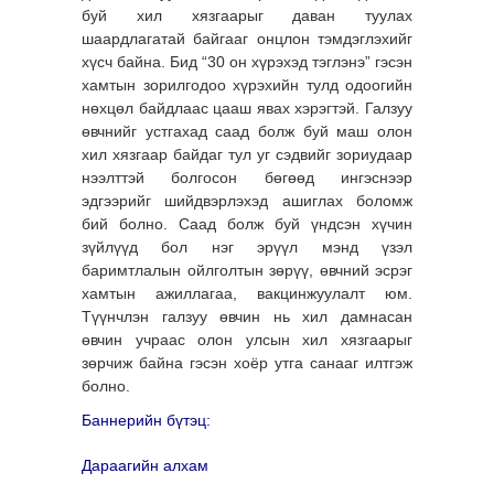
буй хил хязгаарыг даван туулах
шаардлагатай байгааг онцлон тэмдэглэхийг
хүсч байна. Бид “30 он хүрэхэд тэглэнэ” гэсэн
хамтын зорилгодоо хүрэхийн тулд одоогийн
нөхцөл байдлаас цааш явах хэрэгтэй. Галзуу
өвчнийг устгахад саад болж буй маш олон
хил хязгаар байдаг тул уг сэдвийг зориудаар
нээлттэй болгосон бөгөөд ингэснээр
эдгээрийг шийдвэрлэхэд ашиглах боломж
бий болно. Саад болж буй үндсэн хүчин
зүйлүүд бол нэг эрүүл мэнд үзэл
баримтлалын ойлголтын зөрүү, өвчний эсрэг
хамтын ажиллагаа, вакцинжуулалт юм.
Түүнчлэн галзуу өвчин нь хил дамнасан
өвчин учраас олон улсын хил хязгаарыг
зөрчиж байна гэсэн хоёр утга санааг илтгэж
болно.
Баннерийн бүтэц:
Дараагийн алхам