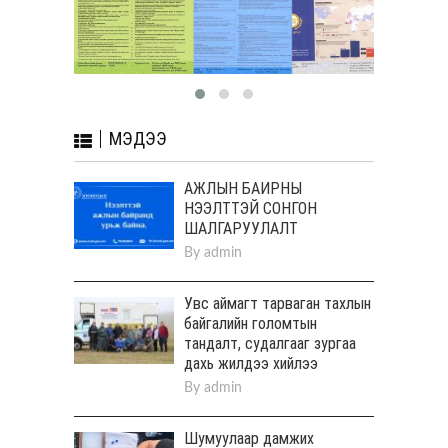
МЭДЭЭ
АЖЛЫН БАЙРНЫ
НЭЭЛТТЭЙ СОНГОН
ШАЛГАРУУЛАЛТ
By
admin
Увс аймагт тарваган тахлын
байгалийн голомтын
тандалт, судалгааг зургаа
дахь жилдээ хийлээ
By
admin
Шумуулаар дамжих