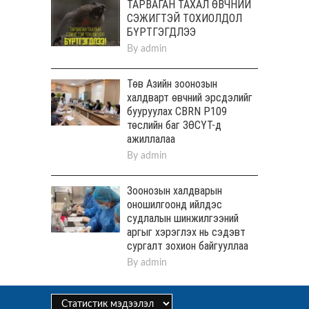
ТАРВАГАН ТАХАЛ ӨВЧНИЙ
СЭЖИГТЭЙ ТОХИОЛДОЛ
БҮРТГЭГДЛЭЭ
By
admin
Төв Aзийн зоонозын
халдварт өвчний эрсдэлийг
бууруулах CBRN P109
төслийн баг ЗӨСҮТ-д
ажиллалаа
By
admin
Зоонозын халдварын
оношилгоонд ийлдэс
судлалын шинжилгээний
аргыг хэрэглэх нь сэдэвт
сургалт зохион байгууллаа
By
admin