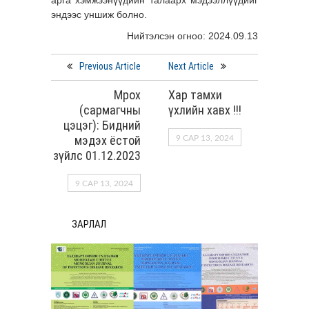
арга хэмжээнүүдийн талаарх мэдээллүүдийг
эндээс уншиж болно.
Нийтэлсэн огноо: 2024.09.13
Previous Article
Next Article
Мрох
Хар тамхи
(сармагчны
үхлийн хавх !!!
цэцэг): Бидний
мэдэх ёстой
9 САР 13, 2024
зүйлс 01.12.2023
9 САР 13, 2024
ЗАРЛАЛ