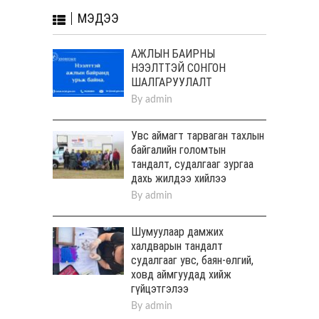
МЭДЭЭ
АЖЛЫН БАЙРНЫ
НЭЭЛТТЭЙ СОНГОН
ШАЛГАРУУЛАЛТ
By
admin
Увс аймагт тарваган тахлын
байгалийн голомтын
тандалт, судалгааг зургаа
дахь жилдээ хийлээ
By
admin
Шумуулаар дамжих
халдварын тандалт
судалгааг увс, баян-өлгий,
ховд аймгуудад хийж
гүйцэтгэлээ
By
admin