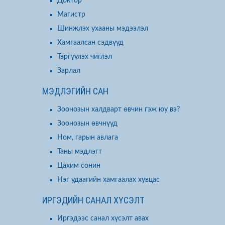
Доктор
Магистр
Шинжлэх ухааны мэдээлэл
Хамгаалсан сэдвүүд
Тэргүүлэх чиглэл
Зарлал
МЭДЛЭГИЙН САН
Зоонозын халдварт өвчин гэж юу вэ?
Зоонозын өвчнүүд
Ном, гарын авлага
Таны мэдлэгт
Цахим сонин
Нэг удаагийн хамгаалах хувцас
ИРГЭДИЙН САНАЛ ХҮСЭЛТ
Иргэдээс санал хүсэлт авах