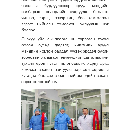
чадавхыг бүрдүүлснээр эрүүл мэндийн
салбарын төвлөрлийг сааруулах бодлого
чиглэл, сорьц тээвэрлэлт, био хамгаалал
зэрэгт нийцсэн томоохон ажлуудын нэг
боллоо.
Энэхүү үйл ажиллагаа нь тарваган тахал
болон бусад дэгдэлт, нийгмийн эрүүл
мэндийн ноцтой байдал үүсгэх эрсдэл бүхий
зоонозын халдварт өвчнүүдийг цаг алдалгүй
тухайн орон нутагт нь оношилж, хариу арга
хэмжээг зохион байгуулснаар хөл хорионы
хугацаа багасах зэрэг нийгэм эдийн засагт
эерэг нөлөөтэй юм.