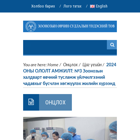
Холбоо барих
Лого татах
English
/
/
You are here:
Home
/
Онцлох
/
Цаг үеийн
/
2024
ОНЫ ОЛОЛТ АМЖИЛТ: №3 Зоонозын
халдварт өвчний тусламж үйлчилгээний
чадавхыг бүсчлэн хөгжүүлэх жилийн хүрээнд
ОНЦЛОХ