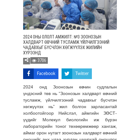
2024 ОНЫ ОЛОЛТ АМЖИЛТ: №3 ЗООНОЗЫН
ХАЛДВАРТ ӨВЧНИЙ ТУСЛАМЖ ҮЙЛЧИЛГЭЭНИЙ
ЧАДАВХЫГ БҮСЧЛЭН ХӨГЖҮҮЛЭХ ЖИЛИЙН
ХҮРЭЭНД
3706
Facebook
Twitter
2024 онд Зоонозын өвчин судлалын
үндэсний төв нь “Зоонозын халдварт өвчний
тусламж, үйлчилгээний чадавхыг бүсчлэн
хөгжүүлэх нь” жил болгон зарласантай
холбоотойгоор Нийслэл, аймгийн ЗӨСТ-
үүдийг Молекул биологийн иж бүрэн
лабораторийн тоног төхөөрөмжөөр хангаж,
аймаг орон нутагт зоонозын халдварт өвчний
оношийг анх удаа хурдан шуурхай оношлох