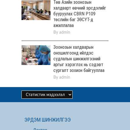
Төв Aзийн зоонозын
халдварт өвчний эрсдэлийг
бууруулах CBRN P109
төслийн баг ЗӨСҮТ-д
ажиллалаа
By
admin
Зоонозын халдварын
оношилгоонд ийлдэс
судлалын шинжилгээний
аргыг хэрэглэх нь сэдэвт
сургалт зохион байгууллаа
By
admin
ЭРДЭМ ШИНЖИЛГЭЭ