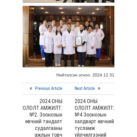
Нийтэлсэн огноо: 2024.12.31
Previous Article
Next Article
2024 ОНЫ
2024 ОНЫ
ОЛОЛТ АМЖИЛТ:
ОЛОЛТ АМЖИЛТ:
№2. Зоонозын
№4 Зоонозын
өвчний тандалт
халдварт өвчний
судалгааны
тусламж
ажлын товч
үйлчилгээний