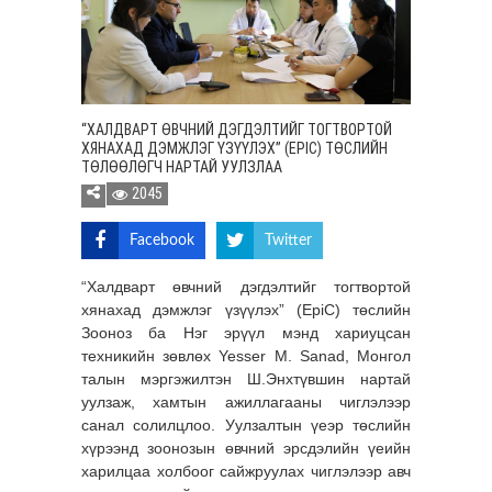
“ХАЛДВАРТ ӨВЧНИЙ ДЭГДЭЛТИЙГ ТОГТВОРТОЙ
ХЯНАХАД ДЭМЖЛЭГ ҮЗҮҮЛЭХ” (EPIC) ТӨСЛИЙН
ТӨЛӨӨЛӨГЧ НАРТАЙ УУЛЗЛАА
2045
Facebook
Twitter
“Халдварт өвчний дэгдэлтийг тогтвортой
хянахад дэмжлэг үзүүлэх” (EpiC) төслийн
Зооноз ба Нэг эрүүл мэнд хариуцсан
техникийн зөвлөх Yesser M. Sanad, Монгол
талын мэргэжилтэн Ш.Энхтүвшин нартай
уулзаж, хамтын ажиллагааны чиглэлээр
санал солилцлоо. Уулзалтын үеэр төслийн
хүрээнд зоонозын өвчний эрсдэлийн үеийн
харилцаа холбоог сайжруулах чиглэлээр авч