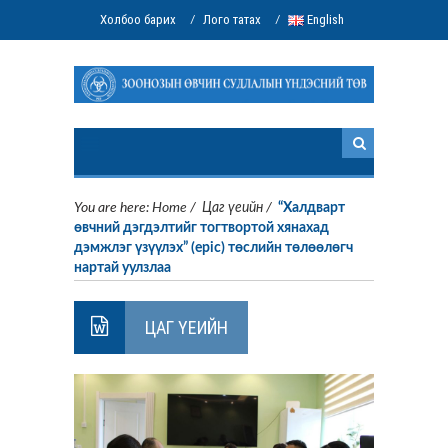
Холбоо барих
Лого татах
English
/
/
You are here:
Home
/
Цаг үеийн
/
“Халдварт
өвчний дэгдэлтийг тогтвортой хянахад
дэмжлэг үзүүлэх” (epic) төслийн төлөөлөгч
нартай уулзлаа
ЦАГ ҮЕИЙН