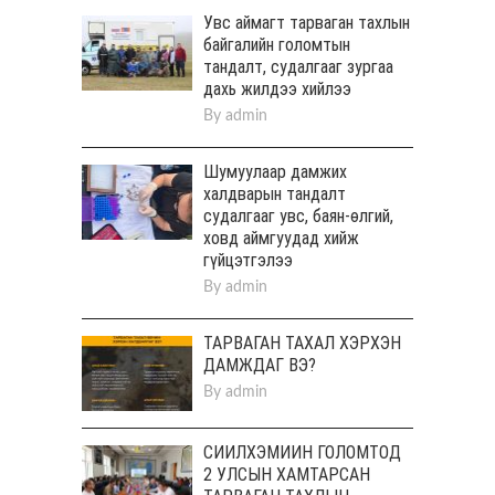
Увс аймагт тарваган тахлын
байгалийн голомтын
тандалт, судалгааг зургаа
дахь жилдээ хийлээ
By
admin
Шумуулаар дамжих
халдварын тандалт
судалгааг увс, баян-өлгий,
ховд аймгуудад хийж
гүйцэтгэлээ
By
admin
ТАРВАГАН ТАХАЛ ХЭРХЭН
ДАМЖДАГ ВЭ?
By
admin
СИЙЛХЭМИЙН ГОЛОМТОД
2 УЛСЫН ХАМТАРСАН