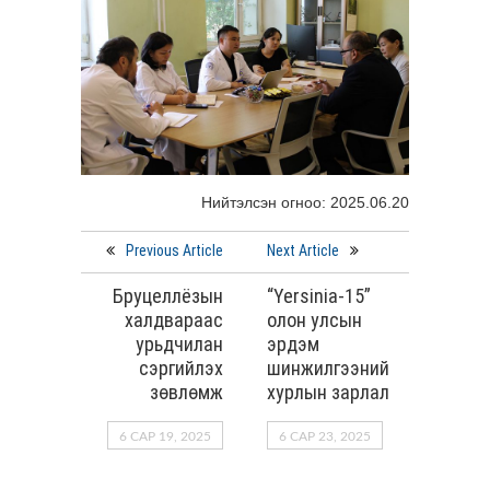
Нийтэлсэн огноо: 2025.06.20
Previous Article
Next Article
Бруцеллёзын
“Yersinia-15”
халдвараас
олон улсын
урьдчилан
эрдэм
сэргийлэх
шинжилгээний
зөвлөмж
хурлын зарлал
6 САР 19, 2025
6 САР 23, 2025