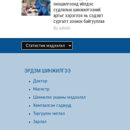
оношилгоонд ийлдэс
судлалын шинжилгээний
аргыг хэрэглэх нь сэдэвт
сургалт зохион байгууллаа
By
admin
ЭРДЭМ ШИНЖИЛГЭЭ
Доктор
Магистр
Шинжлэх ухааны мэдээлэл
Хамгаалсан сэдвүүд
Тэргүүлэх чиглэл
Зарлал