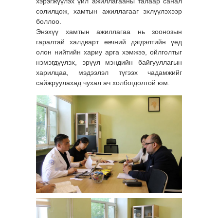
хэрэгжүүлэх үйл ажиллагааны талаар санал
солилцож, хамтын ажиллагааг эхлүүлэхээр
боллоо.
Энэхүү хамтын ажиллагаа нь зоонозын
гаралтай халдварт өвчний дэгдэлтийн үед
олон нийтийн хариу арга хэмжээ, ойлголтыг
нэмэгдүүлэх, эрүүл мэндийн байгууллагын
харилцаа, мэдээлэл түгээх чадамжийг
сайжруулахад чухал ач холбогдолтой юм.