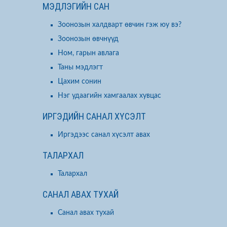
МЭДЛЭГИЙН САН
Зоонозын халдварт өвчин гэж юу вэ?
Зоонозын өвчнүүд
Ном, гарын авлага
Таны мэдлэгт
Цахим сонин
Нэг удаагийн хамгаалах хувцас
ИРГЭДИЙН САНАЛ ХҮСЭЛТ
Иргэдээс санал хүсэлт авах
ТАЛАРХАЛ
Талархал
САНАЛ АВАХ ТУХАЙ
Санал авах тухай