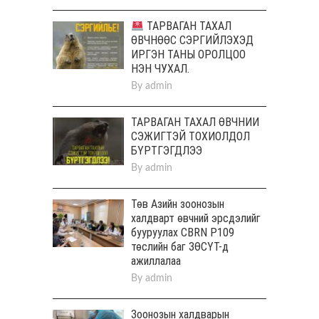
ТАРВАГАН ТАХАЛ
ӨВЧНӨӨС СЭРГИЙЛЭХЭД
ИРГЭН ТАНЫ ОРОЛЦОО
НЭН ЧУХАЛ.
By
admin
ТАРВАГАН ТАХАЛ ӨВЧНИЙ
СЭЖИГТЭЙ ТОХИОЛДОЛ
БҮРТГЭГДЛЭЭ
By
admin
Төв Aзийн зоонозын
халдварт өвчний эрсдэлийг
бууруулах CBRN P109
төслийн баг ЗӨСҮТ-д
ажиллалаа
By
admin
Зоонозын халдварын