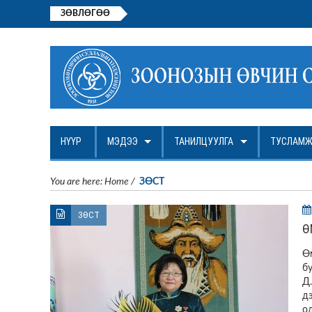
ЗӨВЛӨГӨӨ
АЖЛЫН БАЙРНЫ НЭЭЛТТЭЙ СОН
НҮҮР
МЭДЭЭ
ТАНИЛЦУУЛГА
ТУСЛАМЖ
You are here:
Home
/
ЗӨСТ
ЗӨСТ
Ө
Ө
б
Д
д
о