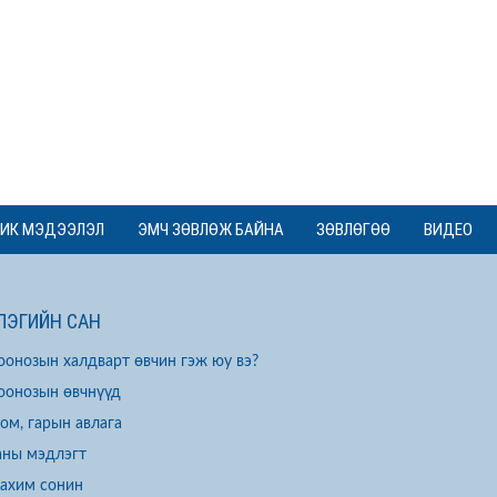
ИК МЭДЭЭЛЭЛ
ЭМЧ ЗӨВЛӨЖ БАЙНА
ЗӨВЛӨГӨӨ
ВИДЕО
ЭГИЙН САН
оонозын халдварт өвчин гэж юу вэ?
оонозын өвчнүүд
ом, гарын авлага
аны мэдлэгт
ахим сонин