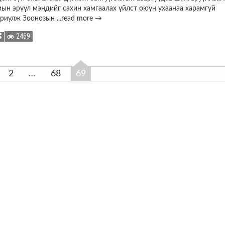
мын эрүүл мэндийг сахин хамгаалах үйлст оюун ухаанаа харамгүй
ориулж Зоонозын
...read more →
2469
2
…
68
69