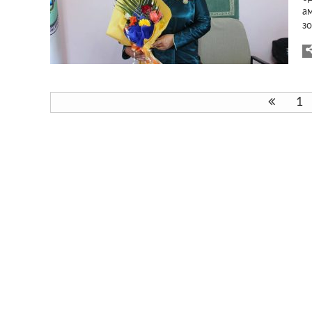
а
з
1