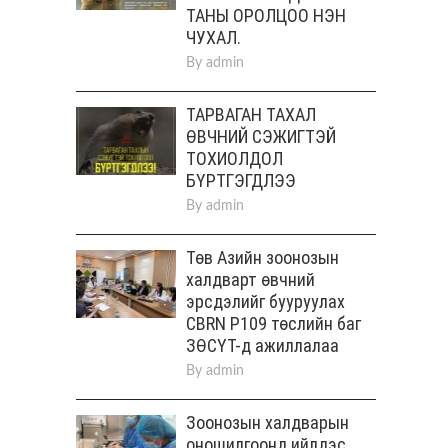
ТАНЫ ОРОЛЦОО НЭН
ЧУХАЛ.
By
admin
ТАРВАГАН ТАХАЛ
ӨВЧНИЙ СЭЖИГТЭЙ
ТОХИОЛДОЛ
БҮРТГЭГДЛЭЭ
By
admin
Төв Aзийн зоонозын
халдварт өвчний
эрсдэлийг бууруулах
CBRN P109 төслийн баг
ЗӨСҮТ-д ажиллалаа
By
admin
Зоонозын халдварын
оношилгоонд ийлдэс