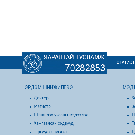
СТАТИСТ
ЭРДЭМ ШИНЖИЛГЭЭ
МЭДЛ
Доктор
З
Магистр
З
Шинжлэх ухааны мэдээлэл
Н
Хамгаалсан сэдвүүд
Т
Тэргүүлэх чиглэл
Ц