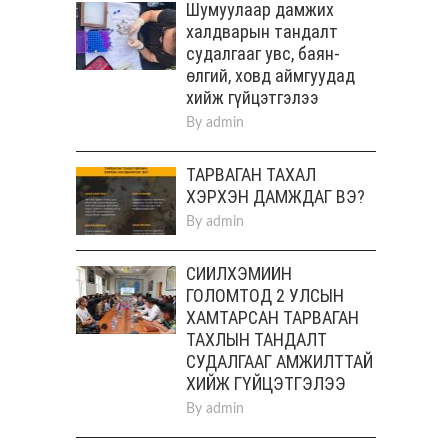
Шумуулаар дамжих
халдварын тандалт
судалгааг увс, баян-
өлгий, ховд аймгуудад
хийж гүйцэтгэлээ
By
admin
ТАРВАГАН ТАХАЛ
ХЭРХЭН ДАМЖДАГ ВЭ?
By
admin
СИЙЛХЭМИЙН
ГОЛОМТОД 2 УЛСЫН
ХАМТАРСАН ТАРВАГАН
ТАХЛЫН ТАНДАЛТ
СУДАЛГААГ АМЖИЛТТАЙ
ХИЙЖ ГҮЙЦЭТГЭЛЭЭ
By
admin