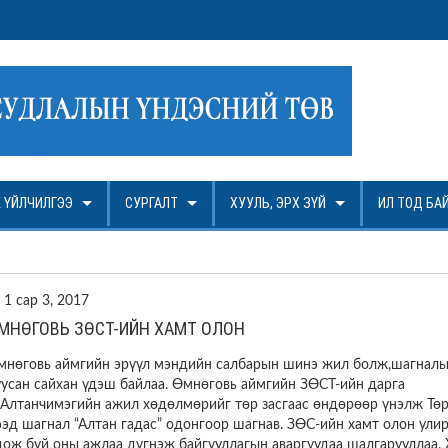
ГОН ШАЛГАРУУЛАЛТ
 ҮЙЛЧИЛГЭЭ
СУРГАЛТ
ХУУЛЬ, ЭРХ ЗҮЙ
ИЛ ТОД БА
1 сар 3, 2017
МНӨГОВЬ ЗӨСТ-ИЙН ХАМТ ОЛОН
мнөговь аймгийн эрүүл мэндийн салбарын шинэ жил болж,шагналы
уусан сайхан үдэш байлаа. Өмнөговь аймгийн ЗӨСТ-ийн дарга
.Алтанчимэгийн ажил хөдөлмөрийг төр засгаас өндөрөөр үнэлж Тө
ээд шагнал “Алтан гадас” одонгоор шагнав. ЗӨС-ийн хамт олон ули
дож буй оны ажлаа дүгнэж байгууллагын аваргуудаа шалгарууллаа. 