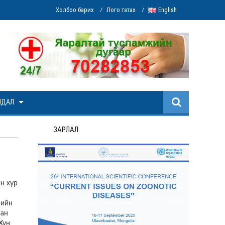
Холбоо барих
Лого татах
English
/
/
ЙДАЛ
ЗАРЛАЛ
н хур
рийн
ран
Хүн