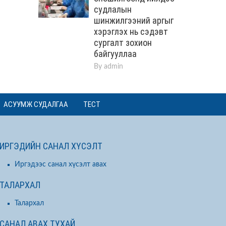
судлалын
шинжилгээний аргыг
хэрэглэх нь сэдэвт
сургалт зохион
байгууллаа
By
admin
АСУУМЖ СУДАЛГАА
ТЕСТ
ИРГЭДИЙН САНАЛ ХҮСЭЛТ
Иргэдээс санал хүсэлт авах
ТАЛАРХАЛ
Талархал
САНАЛ АВАХ ТУХАЙ