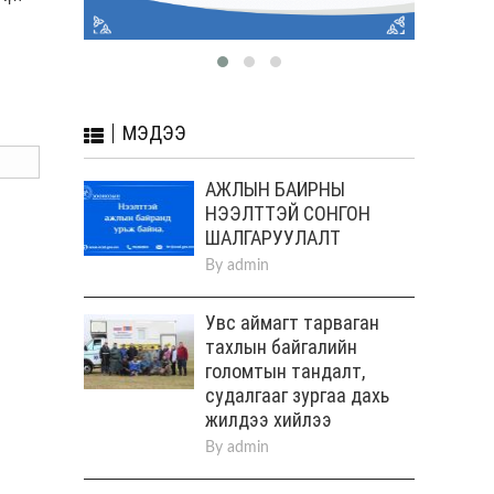
МЭДЭЭ
АЖЛЫН БАЙРНЫ
НЭЭЛТТЭЙ СОНГОН
ШАЛГАРУУЛАЛТ
By
admin
Увс аймагт тарваган
тахлын байгалийн
голомтын тандалт,
судалгааг зургаа дахь
жилдээ хийлээ
By
admin