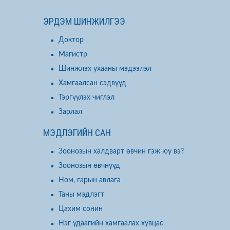
ЭРДЭМ ШИНЖИЛГЭЭ
Доктор
Магистр
Шинжлэх ухааны мэдээлэл
Хамгаалсан сэдвүүд
Тэргүүлэх чиглэл
Зарлал
МЭДЛЭГИЙН САН
Зоонозын халдварт өвчин гэж юу вэ?
Зоонозын өвчнүүд
Ном, гарын авлага
Таны мэдлэгт
Цахим сонин
Нэг удаагийн хамгаалах хувцас