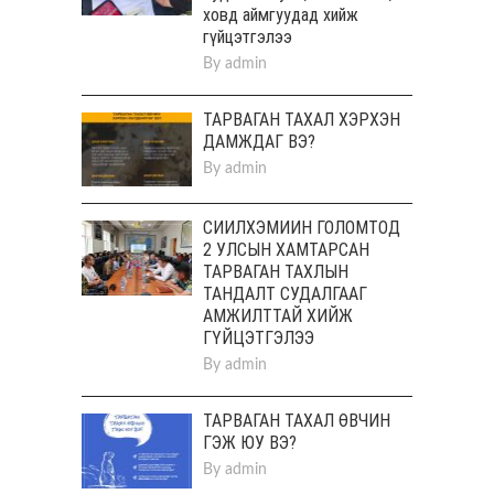
ховд аймгуудад хийж
гүйцэтгэлээ
By
admin
ТАРВАГАН ТАХАЛ ХЭРХЭН
ДАМЖДАГ ВЭ?
By
admin
СИЙЛХЭМИЙН ГОЛОМТОД
2 УЛСЫН ХАМТАРСАН
ТАРВАГАН ТАХЛЫН
ТАНДАЛТ СУДАЛГААГ
АМЖИЛТТАЙ ХИЙЖ
ГҮЙЦЭТГЭЛЭЭ
By
admin
ТАРВАГАН ТАХАЛ ӨВЧИН
ГЭЖ ЮУ ВЭ?
By
admin