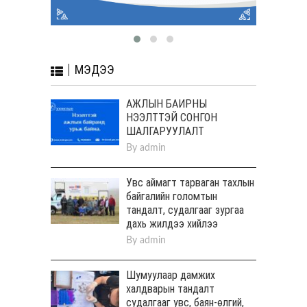
МЭДЭЭ
АЖЛЫН БАЙРНЫ
НЭЭЛТТЭЙ СОНГОН
ШАЛГАРУУЛАЛТ
By
admin
Увс аймагт тарваган тахлын
байгалийн голомтын
тандалт, судалгааг зургаа
дахь жилдээ хийлээ
By
admin
Шумуулаар дамжих
халдварын тандалт
судалгааг увс, баян-өлгий,