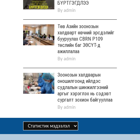
БҮРТГЭГДЛЭЭ
By
admin
Төв Aзийн зоонозын
халдварт өвчний эрсдэлийг
бууруулах CBRN P109
төслийн баг ЗӨСҮТ-д
ажиллалаа
By
admin
Зоонозын халдварын
оношилгоонд ийлдэс
судлалын шинжилгээний
аргыг хэрэглэх нь сэдэвт
сургалт зохион байгууллаа
By
admin