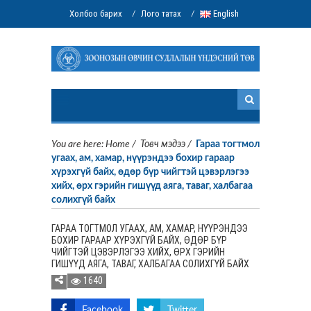
Холбоо барих
Лого татах
English
/
/
You are here:
Home
/
Товч мэдээ
/
Гараа тогтмол
угаах, ам, хамар, нүүрэндээ бохир гараар
хүрэхгүй байх, өдөр бүр чийгтэй цэвэрлэгээ
хийх, өрх гэрийн гишүүд аяга, таваг, халбагаа
солихгүй байх
ГАРАА ТОГТМОЛ УГААХ, АМ, ХАМАР, НҮҮРЭНДЭЭ
БОХИР ГАРААР ХҮРЭХГҮЙ БАЙХ, ӨДӨР БҮР
ЧИЙГТЭЙ ЦЭВЭРЛЭГЭЭ ХИЙХ, ӨРХ ГЭРИЙН
ГИШҮҮД АЯГА, ТАВАГ, ХАЛБАГАА СОЛИХГҮЙ БАЙХ
1640
Facebook
Twitter