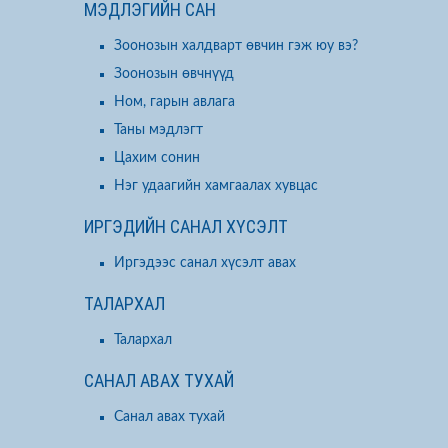
МЭДЛЭГИЙН САН
Зоонозын халдварт өвчин гэж юу вэ?
Зоонозын өвчнүүд
Ном, гарын авлага
Таны мэдлэгт
Цахим сонин
Нэг удаагийн хамгаалах хувцас
ИРГЭДИЙН САНАЛ ХҮСЭЛТ
Иргэдээс санал хүсэлт авах
ТАЛАРХАЛ
Талархал
САНАЛ АВАХ ТУХАЙ
Санал авах тухай