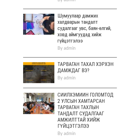
Шумуулаар дамжих
халдварын тандалт
судалгааг увс, баян-өлгий,
ховд аймгуудад хийж
гүйцэтгэлээ
By
admin
ТАРВАГАН ТАХАЛ ХЭРХЭН
ДАМЖДАГ ВЭ?
By
admin
СИЙЛХЭМИЙН ГОЛОМТОД
2 УЛСЫН ХАМТАРСАН
ТАРВАГАН ТАХЛЫН
ТАНДАЛТ СУДАЛГААГ
АМЖИЛТТАЙ ХИЙЖ
ГҮЙЦЭТГЭЛЭЭ
By
admin