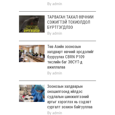
By
admin
ТАРВАГАН ТАХАЛ ӨВЧНИЙ
СЭЖИГТЭЙ ТОХИОЛДОЛ
БҮРТГЭГДЛЭЭ
By
admin
Төв Aзийн зоонозын
халдварт өвчний эрсдэлийг
бууруулах CBRN P109
төслийн баг ЗӨСҮТ-д
ажиллалаа
By
admin
Зоонозын халдварын
оношилгоонд ийлдэс
судлалын шинжилгээний
аргыг хэрэглэх нь сэдэвт
сургалт зохион байгууллаа
By
admin