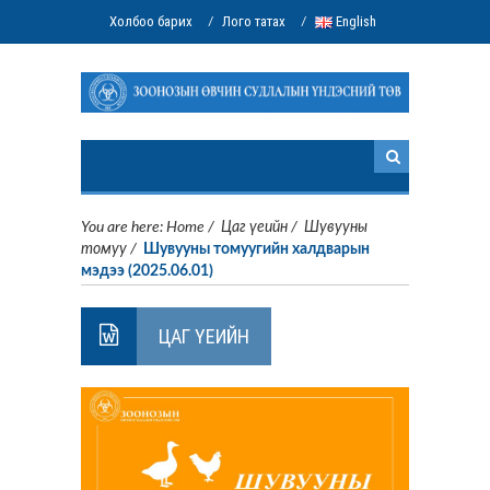
Холбоо барих
Лого татах
English
/
/
You are here:
Home
/
Цаг үеийн
/
Шувууны
томуу
/
Шувууны томуугийн халдварын
мэдээ (2025.06.01)
ЦАГ ҮЕИЙН