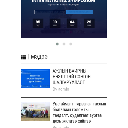
МЭДЭЭ
АЖЛЫН БАЙРНЫ
НЭЭЛТТЭЙ СОНГОН
ШАЛГАРУУЛАЛТ
By
admin
Увс аймагт тарваган тахлын
байгалийн голомтын
тандалт, судалгааг зургаа
дахь жилдээ хийлээ
By
admin