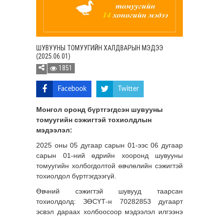
ШУВУУНЫ ТОМУУГИЙН ХАЛДВАРЫН МЭДЭЭ
(2025.06.01)
1851
Facebook
Twitter
Монгол оронд бүртгэгдсэн шувууны
томуугийн сэжигтэй тохиолдлын
мэдээлэл:
2025 оны 05 дугаар сарын 01-ээс 06 дугаар
сарын 01-ний өдрийн хооронд шувууны
томуугийн холбогдолтой өвчлөлийн сэжигтэй
тохиолдол бүртгэгдээгүй.
Өвчний сэжигтэй шувууд таарсан
тохиолдолд: ЗӨСҮТ-н 70282853 дугаарт
эсвэл дараах холбоосоор мэдээлэл илгээнэ