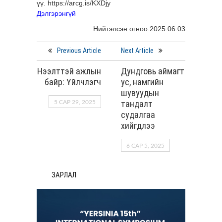
үү.
https://arcg.is/KXDjy
Дэлгэрэнгүй
Нийтэлсэн огноо:2025.06.03
Previous Article
Next Article
Нээлттэй ажлын
Дундговь аймагт
байр: Үйлчлэгч
ус, намгийн
шувуудын
тандалт
5 САР 29, 2025
судалгаа
хийгдлээ
6 САР 5, 2025
ЗАРЛАЛ