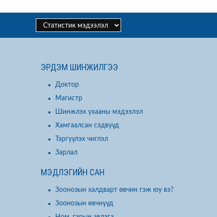
ЭРДЭМ ШИНЖИЛГЭЭ
Доктор
Магистр
Шинжлэх ухааны мэдээлэл
Хамгаалсан сэдвүүд
Тэргүүлэх чиглэл
Зарлал
МЭДЛЭГИЙН САН
Зоонозын халдварт өвчин гэж юу вэ?
Зоонозын өвчнүүд
Ном, гарын авлага