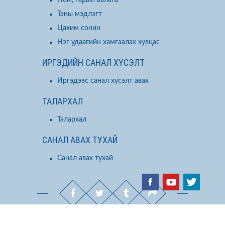
Таны мэдлэгт
Цахим сонин
Нэг удаагийн хамгаалах хувцас
ИРГЭДИЙН САНАЛ ХҮСЭЛТ
Иргэдээс санал хүсэлт авах
ТАЛАРХАЛ
Талархал
САНАЛ АВАХ ТУХАЙ
Санал авах тухай
COPYRIGHT © 2023 - ЗӨСҮТ