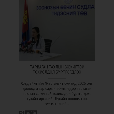
ТАРВАГАН ТАХЛЫН СЭЖИГТЭЙ
ТОХИОЛДОЛ БҮРТГЭГДЛЭЭ
Ховд аймгийн Жаргалант суманд 2026 оны
долоодугаар сарын 20-ны өдөр тарваган
тахлын сэжигтэй тохиолдол бүртгэгдэж,
тухайн иргэнийг Бүсийн оношилгоо,
эмчилгээний…
348