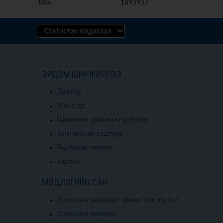
Total
1893937
ЭРДЭМ ШИНЖИЛГЭЭ
Доктор
Магистр
Шинжлэх ухааны мэдээлэл
Хамгаалсан сэдвүүд
Тэргүүлэх чиглэл
Зарлал
МЭДЛЭГИЙН САН
Зоонозын халдварт өвчин гэж юу вэ?
Зоонозын өвчнүүд