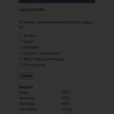
САНАЛ АСУУЛГА
Та хаанаас зоонозын өвчний мэдээлэл авдаг
вэ?
Телевиз
Сонин
Интернет
Сургалт, сурталчилгаа
ЗӨСҮТ-ийн цахим хуудас
Огт авдаггүй
Хандалт
Today
1071
Yesterday
1376
This Week
9055
This Month
10126