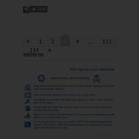
1668
1
2
3
4
…
113
114
ЗӨВЛӨГӨӨ
‹
›