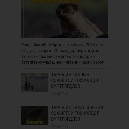
Ховд аймгийн Жаргалант суманд 2026 оны
07 дугаар сарын 20-ны өдөр бүртгэгдсэн
тарваган тахлын сэжигтэй тохиолдлын
баталгаажуулах шинжилгээний хариу эерэг…
ТАРВАГАН ТАХЛЫН
СЭЖИГТЭЙ ТОХИОЛДОЛ
БҮРТГЭГДЛЭЭ
By
admin
ТАРВАГАН ТАХАЛ ӨВЧНИЙ
СЭЖИГТЭЙ ТОХИОЛДОЛ
БҮРТГЭГДЛЭЭ
By
admin