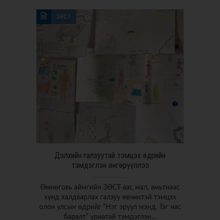
ЗӨСТ
Дэлхийн галзуутай тэмцэх өдрийн
тэмдэглэн өнгөрүүллээ
Өмнөговь аймгийн ЗӨСТ-аас мал, амьтнаас
хүнд халдварлах галзуу өвчинтэй тэмцэх
олон улсын өдрийг “Нэг эрүүл мэнд, Тэг нас
баралт” уриатай тэмдэглэн…