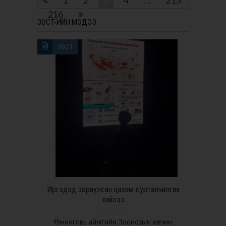
1
2
3
4
…
215
216
ЗӨСТ-ИЙН МЭДЭЭ
ЗӨСТ
Иргэдэд зориулсан цахим сурталчилгаа
хийлээ
Өмнөговь аймгийн Зоонозын өвчин