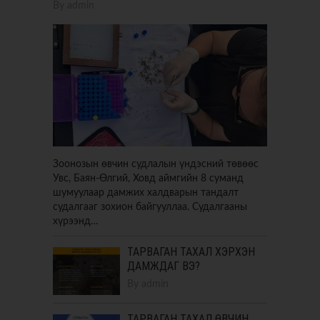
By
admin
Зоонозын өвчин судлалын үндэсний төвөөс
Увс, Баян-Өлгий, Ховд аймгийн 8 суманд
шумуулаар дамжих халдварын тандалт
судалгааг зохион байгууллаа. Судалгааны
хүрээнд…
ТАРВАГАН ТАХАЛ ХЭРХЭН
ДАМЖДАГ ВЭ?
By
admin
ТАРВАГАН ТАХАЛ ӨВЧИН