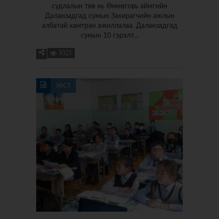
судлалын төв нь Өмнөговь аймгийн
Даланзадгад сумын Захирагчийн ажлын
албатай хамтран ажиллалаа. Даланзадгад
сумын 10 гэрэлт…
9321
ЗӨСТ