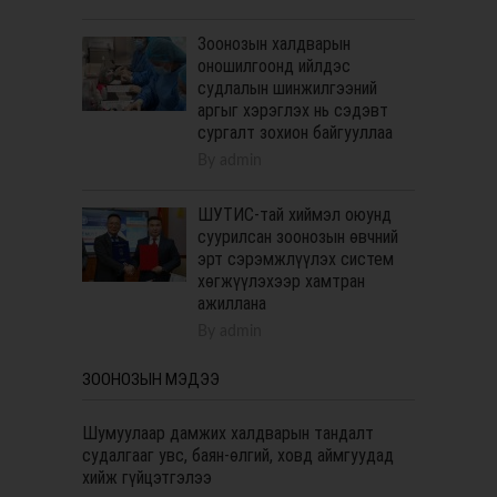
Зоонозын халдварын
оношилгоонд ийлдэс
судлалын шинжилгээний
аргыг хэрэглэх нь сэдэвт
сургалт зохион байгууллаа
By
admin
ШУТИС-тай хиймэл оюунд
суурилсан зоонозын өвчний
эрт сэрэмжлүүлэх систем
хөгжүүлэхээр хамтран
ажиллана
By
admin
ЗООНОЗЫН МЭДЭЭ
Шумуулаар дамжих халдварын тандалт
судалгааг увс, баян-өлгий, ховд аймгуудад
хийж гүйцэтгэлээ