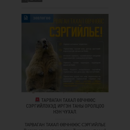
ЗӨВЛӨГӨӨ
ТАРВАГАН ТАХАЛ ӨВЧНӨӨС
СЭРГИЙЛЭХЭД ИРГЭН ТАНЫ ОРОЛЦОО
НЭН ЧУХАЛ.
ТАРВАГАН ТАХАЛ ӨВЧНӨӨС СЭРГИЙЛЬЕ