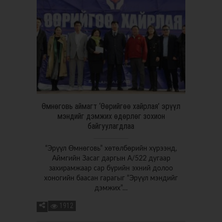
Өмнөговь аймагт ‘Өөрийгөө хайрлая’ эрүүл
мэндийг дэмжих өдөрлөг зохион
байгуулагдлаа
“Эрүүл Өмнөговь” хөтөлбөрийн хүрээнд,
Аймгийн Засаг даргын А/522 дугаар
захирамжаар сар бүрийн эхний долоо
хоногийн баасан гарагыг “Эрүүл мэндийг
дэмжих”…
1912