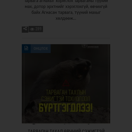
Тарвага агнахыг хориглох Тарваганы түүхий
мах, дотор эрхтнийг хэрэглэхгүй, өвчихгүй
байх Агнасан тарвага, түүний махыг
хөлдөөж…
289
ОНЦЛОХ
ТАРВАГАН ТАХАЛ ӨВЧНИЙ СЭЖИГТЭЙ