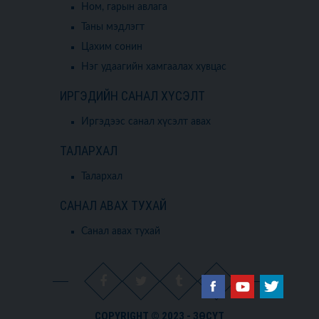
Ном, гарын авлага
Таны мэдлэгт
Цахим сонин
Нэг удаагийн хамгаалах хувцас
ИРГЭДИЙН САНАЛ ХҮСЭЛТ
Иргэдээс санал хүсэлт авах
ТАЛАРХАЛ
Талархал
САНАЛ АВАХ ТУХАЙ
Санал авах тухай
COPYRIGHT © 2023 - ЗӨСҮТ