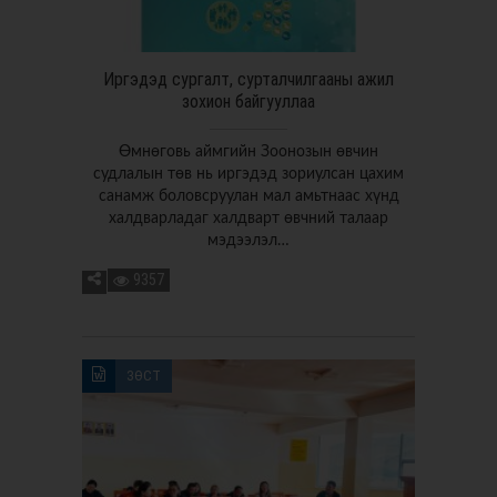
Иргэдэд сургалт, сурталчилгааны ажил
зохион байгууллаа
Өмнөговь аймгийн Зоонозын өвчин
судлалын төв нь иргэдэд зориулсан цахим
санамж боловсруулан мал амьтнаас хүнд
халдварладаг халдварт өвчний талаар
мэдээлэл…
9357
ЗӨСТ