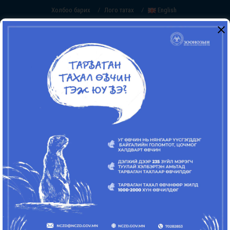
Холбоо барих
Лого татах
English
/
/
ЭРХЭМ ЗОРИЛГО
Шинжлэх ухааны шинэ дэвшилтэт
технологи, инновацийг мэргэшсэн хүний
нөөцийн чадавхитай хослуулан Монгол
улсын хүн амыг зоонозын халдварт өвчний
эрсдэлээс сэргийлэх
СТРАТЕГИЙН ЗОРИЛГО
Зоонозын өвчнийг тандах, хянах, эрт
сэрэмжлүүлэх, хариу арга хэмжээг эмч