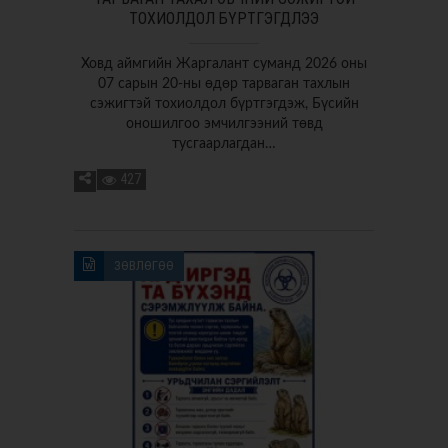
ТОХИОЛДОЛ БҮРТГЭГДЛЭЭ
Ховд аймгийн Жаргалант суманд 2026 оны
07 сарын 20-ны өдөр тарваган тахлын
сэжигтэй тохиолдол бүртгэгдэж, Бүсийн
оношилгоо эмчилгээний төвд
тусгаарлагдан…
427
ЗӨВЛӨГӨӨ