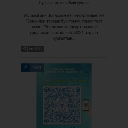
Сургалт зохион байгууллаа
Увс аймгийн Зоонозын өвчин судлалын төв
“Зонхилон тархаж буй томуу, томуу төст
өвчин, “Зоонозын халдварт өвчнөөс
урьдчилан сэргийлье&#8221; сэдэвт
сургалтын…
9201
ЗӨСТ