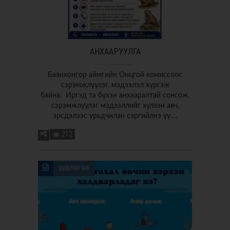
АНХААРУУЛГА
Баянхонгор аймгийн Онцгой комиссоос
сэрэмжлүүлэг, мэдээлэл хүргэж
байна. Иргэд та бүхэн анхааралтай сонсож,
сэрэмжлүүлэг мэдээллийг хүлээн авч,
эрсдэлээс урьдчилан сэргийлнэ үү.…
212
ЗӨВЛӨГӨӨ