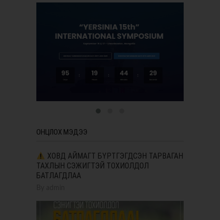
ОНЦЛОХ МЭДЭЭ
ХОВД АЙМАГТ БҮРТГЭГДСЭН ТАРВАГАН
ТАХЛЫН СЭЖИГТЭЙ ТОХИОЛДОЛ
БАТЛАГДЛАА
By
admin