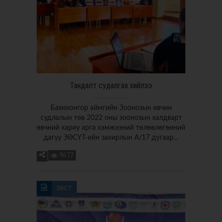
Тандалт судалгаа хийлээ
Баянхонгор аймгийн Зоонозын өвчин
судлалын төв 2022 оны зоонозын халдварт
өвчний хариу арга хэмжээний төлөвлөгөөний
дагуу ЗӨСҮТ-ийн захирлын А/17 дугаар…
9677
ЗӨСТ