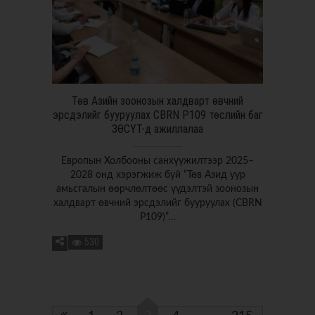
Төв Aзийн зоонозын халдварт өвчний
эрсдэлийг бууруулах CBRN P109 төслийн баг
ЗӨСҮТ-д ажиллалаа
Европын Холбооны санхүүжилтээр 2025–
2028 онд хэрэгжиж буй “Төв Азид уур
амьсгалын өөрчлөлтөөс үүдэлтэй зоонозын
халдварт өвчний эрсдэлийг бууруулах (CBRN
P109)”…
530