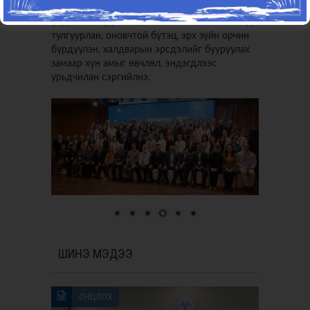
мэрэгжилтнүүдийн туршлага, чадавхид
үндэслэн, судалгаа, шинжилгээ, нотолгоонд
тулгуурлан, оновчтой бүтэц, эрх зүйн орчин
бүрдүүлэн, халдварын эрсдэлийг бууруулах
замаар хүн амыг өвчлөл, эндэгдлээс
урьдчилан сэргийлнэ.
ШИНЭ МЭДЭЭ
ОНЦЛОХ