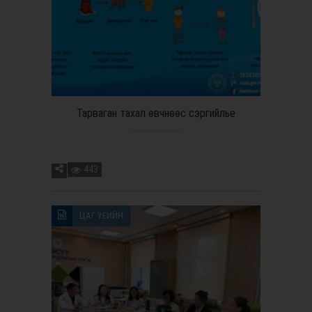
Тарваган тахал өвчнөөс сэргийлье
443
ЦАГ ҮЕИЙН